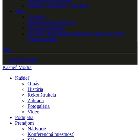
Žiadosť o prenájom – formulár
Víno
Vinotéka
Malokarpatský salón vín
Vinárska akadémia
Ocenení vinári Malokarpatského salónu vín 2025
Ponuka služieb
Visit
Kaštieľ Modra
Kaštieľ Modra
Kaštieľ
O nás
História
Rekonštrukcia
Záhrada
Fotogaléria
Video
Podujatia
Prenájom
Nádvorie
Konferenčná miestnosť
Sála