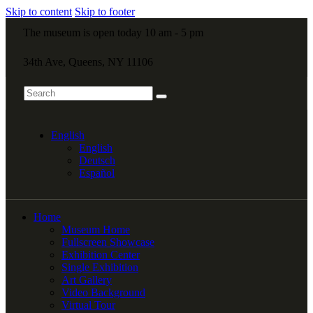
Skip to content
Skip to footer
The museum is open today 10 am - 5 pm
34th Ave, Queens, NY 11106
English
English
Deutsch
Español
Home
Museum Home
Fullscreen Showcase
Exhibition Center
Single Exhibition
Art Gallery
Video Background
Virtual Tour