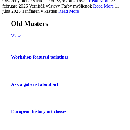
Otvorený ateliér s Michaelou Syrovou - Toyen
Read More
27.
februára 2026
Vernisáž výstavy Farby myšlienok
Read More
11.
júna 2025
Tančiareň v kaštieli
Read More
Old Masters
View
Workshop featured paintings
Ask a gallerist about art
European history art classes