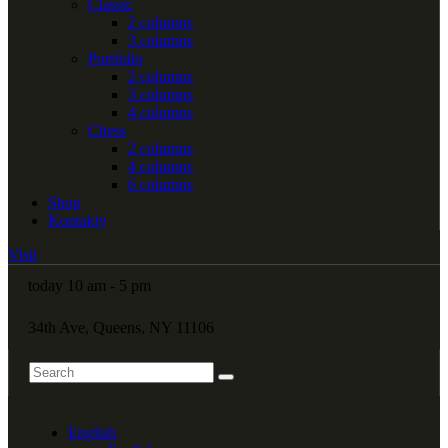
Classic
2 columns
3 columns
Portfolio
2 columns
3 columns
4 columns
Chess
2 columns
4 columns
6 columns
Shop
Kontakty
Visit
today 10 am - 5 pm
34th Ave, Queens, NY 11106
English