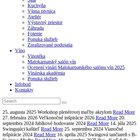
Kuchyňa
Vínna pivnica
Ateliér
Výstavný priestor
Záhrada
Fotenie
Ponuka služieb
Zrealizované podujatia
Víno
Vinotéka
Malokarpatský salón vín
Ocenení vinári Malokarpatského salónu vín 2025
Vinárska akadémia
Ponuka služieb
Infobod
Kontakty
25. augusta 2025
Workshop plenérovej maľby akrylom
Read More
27. februára 2026
Veľkonočné inšpirácie 2026
Read More
20.
septembra 2024
Jablkové hodovanie 2024
Read More
14. júla 2025
Swingujúci kaštieľ
Read More
25. septembra 2024
Vianočné
inšpirácie 2024
Read More
16. apríla 2025
Swingová tančiareň s B-