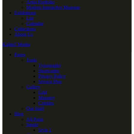
Artist Portfolio
Modern Interactive Museum
Exhibitions
List
Calendar
Collections
About Us
Kaštieľ Modra
Pages
Tools
Typography
Shortcodes
Privacy Policy
Service Plus
Gallery
Grid
Masonry
Cobbles
Our Staff
Blog
All Posts
Single
Style 1