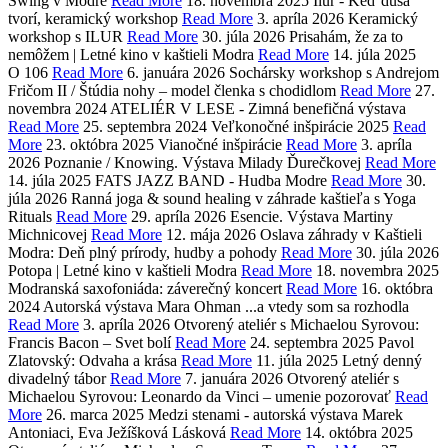
Swing v Modre
Read More
18. novembra 2025
Ilur - Keď duša
tvorí, keramický workshop
Read More
3. apríla 2026
Keramický
workshop s ILUR
Read More
30. júla 2026
Prisahám, že za to
nemôžem | Letné kino v kaštieli Modra
Read More
14. júla 2025
O 106
Read More
6. januára 2026
Sochársky workshop s Andrejom
Fričom II / Štúdia nohy – model členka s chodidlom
Read More
27.
novembra 2024
ATELIÉR V LESE - Zimná benefičná výstava
Read More
25. septembra 2024
Veľkonočné inšpirácie 2025
Read
More
23. októbra 2025
Vianočné inšpirácie
Read More
3. apríla
2026
Poznanie / Knowing. Výstava Milady Ďurečkovej
Read More
14. júla 2025
FATS JAZZ BAND - Hudba Modre
Read More
30.
júla 2026
Ranná joga & sound healing v záhrade kaštieľa s Yoga
Rituals
Read More
29. apríla 2026
Esencie. Výstava Martiny
Michnicovej
Read More
12. mája 2026
Oslava záhrady v Kaštieli
Modra: Deň plný prírody, hudby a pohody
Read More
30. júla 2026
Potopa | Letné kino v kaštieli Modra
Read More
18. novembra 2025
Modranská saxofoniáda: záverečný koncert
Read More
16. októbra
2024
Autorská výstava Mara Ohman ...a vtedy som sa rozhodla
Read More
3. apríla 2026
Otvorený ateliér s Michaelou Syrovou:
Francis Bacon – Svet bolí
Read More
24. septembra 2025
Pavol
Zlatovský: Odvaha a krása
Read More
11. júla 2025
Letný denný
divadelný tábor
Read More
7. januára 2026
Otvorený ateliér s
Michaelou Syrovou: Leonardo da Vinci – umenie pozorovať
Read
More
26. marca 2025
Medzi stenami - autorská výstava Marek
Antoniaci, Eva Ježíšková Lásková
Read More
14. októbra 2025