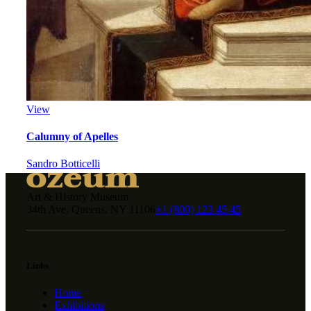
View
Calumny of Apelles
Sandro Botticelli
Art & History Museum
34th Ave, Queens, NY 11106
+1 (800) 123 45 45
Links
Home
Exhibitions