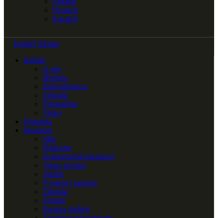
English
Deutsch
Español
Kaštieľ Modra
Kaštieľ
O nás
História
Rekonštrukcia
Záhrada
Fotogaléria
Video
Podujatia
Prenájom
Sála
Nádvorie
Konferenčná miestnosť
Vínna pivnica
Ateliér
Výstavný priestor
Záhrada
Fotenie
Ponuka služieb
Zrealizované podujatia