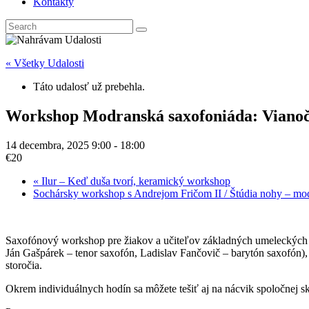
Kontakty
« Všetky Udalosti
Táto udalosť už prebehla.
Workshop Modranská saxofoniáda: Vianočn
14 decembra, 2025 9:00
-
18:00
€20
«
Ilur – Keď duša tvorí, keramický workshop
Sochársky workshop s Andrejom Fričom II / Štúdia nohy – mo
Saxofónový workshop pre žiakov a učiteľov základných umeleckých š
Ján Gašpárek – tenor saxofón, Ladislav Fančovič – barytón saxofón), 
storočia.
Okrem individuálnych hodín sa môžete tešiť aj na nácvik spoločnej sk