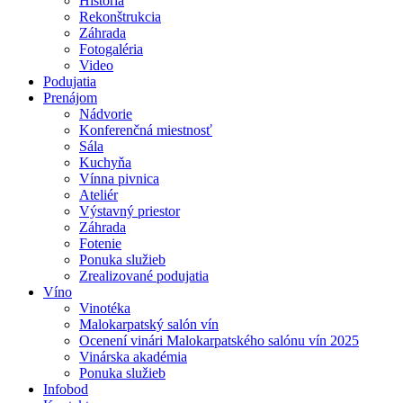
História
Rekonštrukcia
Záhrada
Fotogaléria
Video
Podujatia
Prenájom
Nádvorie
Konferenčná miestnosť
Sála
Kuchyňa
Vínna pivnica
Ateliér
Výstavný priestor
Záhrada
Fotenie
Ponuka služieb
Zrealizované podujatia
Víno
Vinotéka
Malokarpatský salón vín
Ocenení vinári Malokarpatského salónu vín 2025
Vinárska akadémia
Ponuka služieb
Infobod