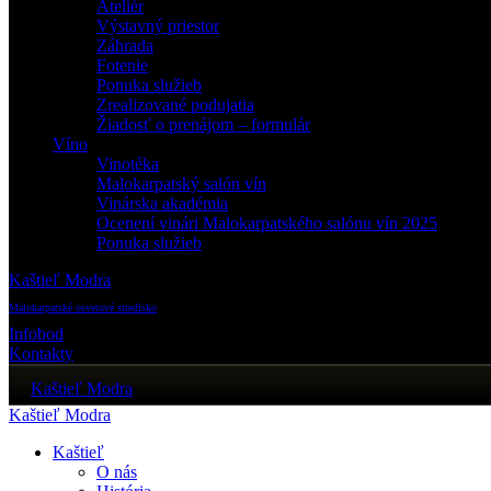
Ateliér
Výstavný priestor
Záhrada
Fotenie
Ponuka služieb
Zrealizované podujatia
Žiadosť o prenájom – formulár
Víno
Vinotéka
Malokarpatský salón vín
Vinárska akadémia
Ocenení vinári Malokarpatského salónu vín 2025
Ponuka služieb
Kaštieľ Modra
Malokarpatské osvetové stredisko
Infobod
Kontakty
Kaštieľ Modra
Kaštieľ Modra
Kaštieľ
O nás