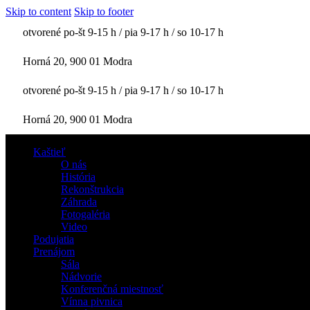
Skip to content
Skip to footer
otvorené po-št 9-15 h / pia 9-17 h / so 10-17 h
Horná 20, 900 01 Modra
otvorené po-št 9-15 h / pia 9-17 h / so 10-17 h
Horná 20, 900 01 Modra
Kaštieľ
O nás
História
Rekonštrukcia
Záhrada
Fotogaléria
Video
Podujatia
Prenájom
Sála
Nádvorie
Konferenčná miestnosť
Vínna pivnica