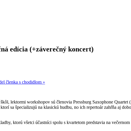
á edícia (+záverečný koncert)
del členka s chodidlom
»
kôl, lektormi workshopov sú členovia Pressburg Saxophone Quartet (A
ktorí sa špecializujú na klasickú hudbu, no ich repertoár zahŕňa aj dob
ladby, ktorú všetci účastníci spolu s kvartetom predstavia na večerno