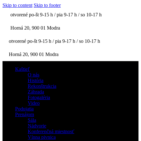
Skip to content
Skip to footer
otvorené po-št 9-15 h / pia 9-17 h / so 10-17 h
Horná 20, 900 01 Modra
otvorené po-št 9-15 h / pia 9-17 h / so 10-17 h
Horná 20, 900 01 Modra
Kaštieľ
O nás
História
Rekonštrukcia
Záhrada
Fotogaléria
Video
Podujatia
Prenájom
Sála
Nádvorie
Konferenčná miestnosť
Vínna pivnica