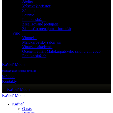
Ateliér
Výstavný priestor
Záhrada
Fotenie
Ponuka služieb
Zrealizované podujatia
Žiadosť o prenájom – formulár
Víno
Vinotéka
Malokarpatský salón vín
Vinárska akadémia
Ocenení vinári Malokarpatského salónu vín 2025
Ponuka služieb
Kaštieľ Modra
Malokarpatské osvetové stredisko
Infobod
Kontakty
Kaštieľ Modra
Kaštieľ Modra
Kaštieľ
O nás