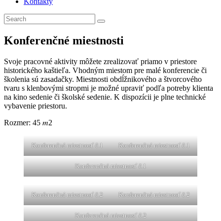
Kontakty
Konferenčné miestnosti
Svoje pracovné aktivity môžete zrealizovať priamo v priestore
historického kaštieľa. Vhodným miestom pre malé konferencie či
školenia sú zasadačky. Miestnosti obdĺžnikového a štvorcového
tvaru s klenbovými stropmi je možné upraviť podľa potreby klienta
na kino sedenie či školské sedenie. K dispozícii je plne technické
vybavenie priestoru.
Rozmer: 45 𝑚2
Konferenčná miestnosť č.1
Konferenčná miestnosť č.1
Konferenčná miestnosť č.1
Konferenčná miestnosť č.2
Konferenčná miestnosť č.2
Konferenčná miestnosť č.2