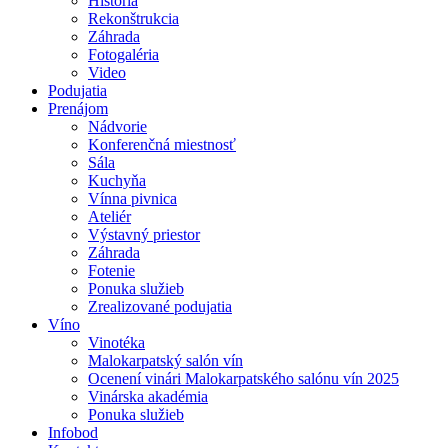
História
Rekonštrukcia
Záhrada
Fotogaléria
Video
Podujatia
Prenájom
Nádvorie
Konferenčná miestnosť
Sála
Kuchyňa
Vínna pivnica
Ateliér
Výstavný priestor
Záhrada
Fotenie
Ponuka služieb
Zrealizované podujatia
Víno
Vinotéka
Malokarpatský salón vín
Ocenení vinári Malokarpatského salónu vín 2025
Vinárska akadémia
Ponuka služieb
Infobod