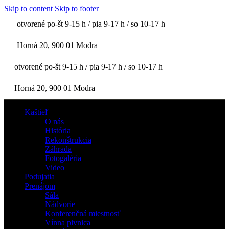
Skip to content
Skip to footer
otvorené po-št 9-15 h / pia 9-17 h / so 10-17 h
Horná 20, 900 01 Modra
otvorené po-št 9-15 h / pia 9-17 h / so 10-17 h
Horná 20, 900 01 Modra
Kaštieľ
O nás
História
Rekonštrukcia
Záhrada
Fotogaléria
Video
Podujatia
Prenájom
Sála
Nádvorie
Konferenčná miestnosť
Vínna pivnica