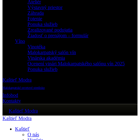
Ateliér
Výstavný priestor
Záhrada
Fotenie
Ponuka služieb
Zrealizované podujatia
Žiadosť o prenájom – formulár
Víno
Vinotéka
Malokarpatský salón vín
Vinárska akadémia
Ocenení vinári Malokarpatského salónu vín 2025
Ponuka služieb
Kaštieľ Modra
Malokarpatské osvetové stredisko
Infobod
Kontakty
Kaštieľ Modra
Kaštieľ Modra
Kaštieľ
O nás