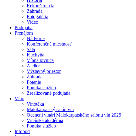
História
Rekonštrukcia
Záhrada
Fotogaléria
Video
Podujatia
Prenájom
Nádvorie
Konferenčná miestnosť
Sála
Kuchyňa
Vínna pivnica
Ateliér
Výstavný priestor
Záhrada
Fotenie
Ponuka služieb
Zrealizované podujatia
Víno
Vinotéka
Malokarpatský salón vín
Ocenení vinári Malokarpatského salónu vín 2025
Vinárska akadémia
Ponuka služieb
Infobod