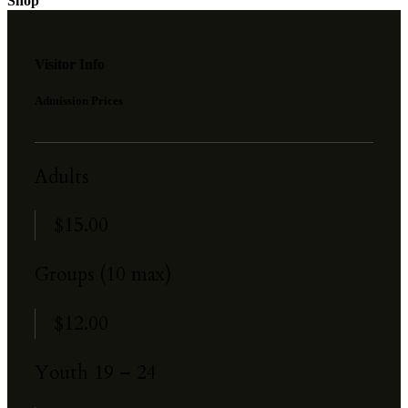
Shop
Visitor Info
Admission Prices
Adults
$15.00
Groups (10 max)
$12.00
Youth 19 – 24