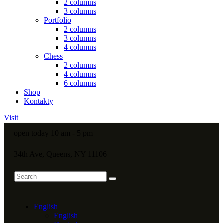
2 columns
3 columns
Portfolio
2 columns
3 columns
4 columns
Chess
2 columns
4 columns
6 columns
Shop
Kontakty
Visit
open today 10 am - 5 pm
34th Ave, Queens, NY 11106
English
English