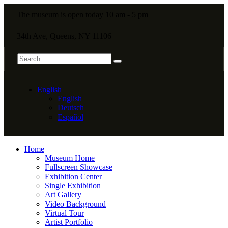
The museum is open today 10 am - 5 pm
34th Ave, Queens, NY 11106
English
English
Deutsch
Español
Home
Museum Home
Fullscreen Showcase
Exhibition Center
Single Exhibition
Art Gallery
Video Background
Virtual Tour
Artist Portfolio