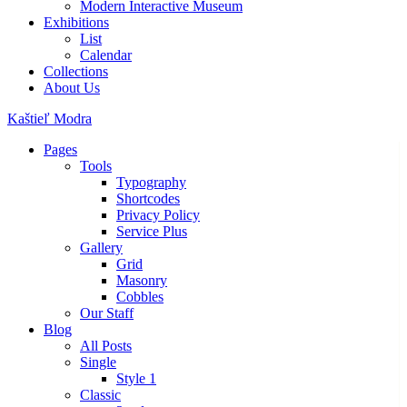
Modern Interactive Museum
Exhibitions
List
Calendar
Collections
About Us
Kaštieľ Modra
Pages
Tools
Typography
Shortcodes
Privacy Policy
Service Plus
Gallery
Grid
Masonry
Cobbles
Our Staff
Blog
All Posts
Single
Style 1
Classic