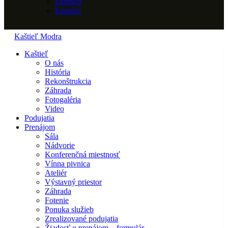
Deutsch
Español
Kaštieľ Modra
Kaštieľ
O nás
História
Rekonštrukcia
Záhrada
Fotogaléria
Video
Podujatia
Prenájom
Sála
Nádvorie
Konferenčná miestnosť
Vínna pivnica
Ateliér
Výstavný priestor
Záhrada
Fotenie
Ponuka služieb
Zrealizované podujatia
Žiadosť o prenájom – formulár