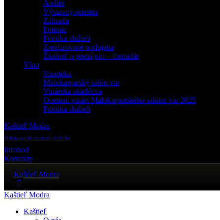
Ateliér
Výstavný priestor
Záhrada
Fotenie
Ponuka služieb
Zrealizované podujatia
Žiadosť o prenájom – formulár
Víno
Vinotéka
Malokarpatský salón vín
Vinárska akadémia
Ocenení vinári Malokarpatského salónu vín 2025
Ponuka služieb
Kaštieľ Modra
Malokarpatské osvetové stredisko
Infobod
Kontakty
Kaštieľ Modra
Kaštieľ Modra
Kaštieľ