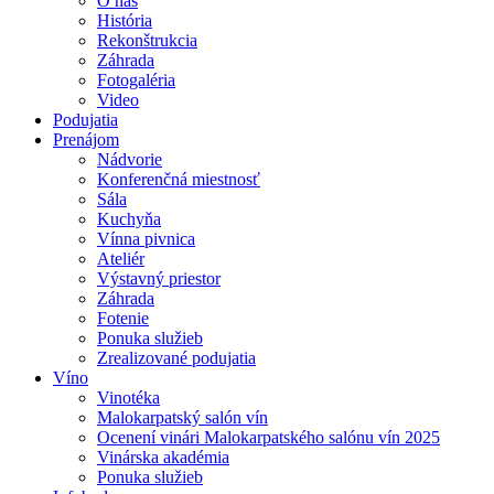
O nás
História
Rekonštrukcia
Záhrada
Fotogaléria
Video
Podujatia
Prenájom
Nádvorie
Konferenčná miestnosť
Sála
Kuchyňa
Vínna pivnica
Ateliér
Výstavný priestor
Záhrada
Fotenie
Ponuka služieb
Zrealizované podujatia
Víno
Vinotéka
Malokarpatský salón vín
Ocenení vinári Malokarpatského salónu vín 2025
Vinárska akadémia
Ponuka služieb