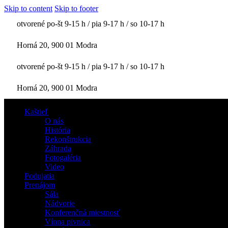
Skip to content
Skip to footer
otvorené po-št 9-15 h / pia 9-17 h / so 10-17 h
Horná 20, 900 01 Modra
otvorené po-št 9-15 h / pia 9-17 h / so 10-17 h
Horná 20, 900 01 Modra
Kaštieľ
O nás
História
Rekonštrukcia
Záhrada
Fotogaléria
Video
Podujatia
Prenájom
Sála
Nádvorie
Konferenčná miestnosť
Vínna pivnica