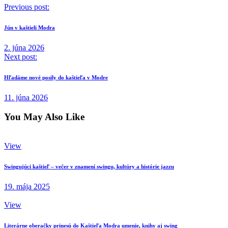
Previous post:
Jún v kaštieli Modra
2. júna 2026
Next post:
Hľadáme nové posily do kaštieľa v Modre
11. júna 2026
You May Also Like
View
Swingujúci kaštieľ – večer v znamení swingu, kultúry a histórie jazzu
19. mája 2025
View
Literárne oberačky prinesú do Kaštieľa Modra umenie, knihy aj swing