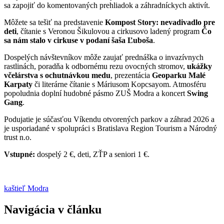
sa zapojiť do komentovaných prehliadok a záhradníckych aktivít.
Môžete sa tešiť na predstavenie
Kompost Story: nevadivadlo pre
deti
, čítanie s Veronou Šikulovou a cirkusovo ladený program
Čo
sa nám stalo v cirkuse v podaní šaša Ľuboša
.
Dospelých návštevníkov môže zaujať prednáška o invazívnych
rastlinách, poradňa k odbornému rezu ovocných stromov,
ukážky
včelárstva s ochutnávkou medu
, prezentácia
Geoparku Malé
Karpaty
či literárne čítanie s Máriusom Kopcsayom. Atmosféru
popoludnia doplní hudobné pásmo ZUŠ Modra a koncert
Swing
Gang
.
Podujatie je súčasťou Víkendu otvorených parkov a záhrad 2026 a
je usporiadané v spolupráci s Bratislava Region Tourism a Národný
trust n.o.
Vstupné:
dospelý 2 €, deti, ZŤP a seniori 1 €.
kaštieľ Modra
Navigácia v článku