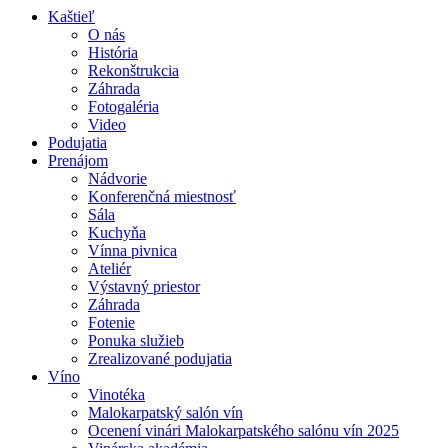
Kaštieľ
O nás
História
Rekonštrukcia
Záhrada
Fotogaléria
Video
Podujatia
Prenájom
Nádvorie
Konferenčná miestnosť
Sála
Kuchyňa
Vínna pivnica
Ateliér
Výstavný priestor
Záhrada
Fotenie
Ponuka služieb
Zrealizované podujatia
Víno
Vinotéka
Malokarpatský salón vín
Ocenení vinári Malokarpatského salónu vín 2025