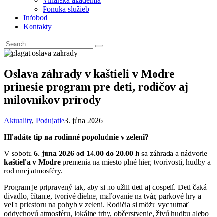
Vinárska akadémia
Ponuka služieb
Infobod
Kontakty
Oslava záhrady v kaštieli v Modre
prinesie program pre deti, rodičov aj
milovníkov prírody
Aktuality
,
Podujatie
3. júna 2026
Hľadáte tip na rodinné popoludnie v zeleni?
V sobotu
6. júna 2026 od 14.00 do 20.00 h
sa záhrada a nádvorie
kaštieľa v Modre
premenia na miesto plné hier, tvorivosti, hudby a
rodinnej atmosféry.
Program je pripravený tak, aby si ho užili deti aj dospelí. Deti čaká
divadlo, čítanie, tvorivé dielne, maľovanie na tvár, parkové hry a
veľa priestoru na pohyb v zeleni. Rodičia si môžu vychutnať
oddychovú atmosféru, lokálne trhy, občerstvenie, živú hudbu alebo