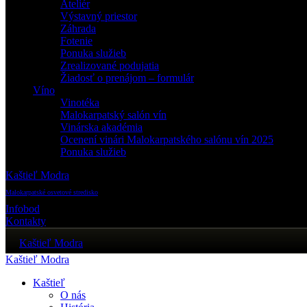
Ateliér
Výstavný priestor
Záhrada
Fotenie
Ponuka služieb
Zrealizované podujatia
Žiadosť o prenájom – formulár
Víno
Vinotéka
Malokarpatský salón vín
Vinárska akadémia
Ocenení vinári Malokarpatského salónu vín 2025
Ponuka služieb
Kaštieľ Modra
Malokarpatské osvetové stredisko
Infobod
Kontakty
Kaštieľ Modra
Kaštieľ Modra
Kaštieľ
O nás