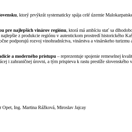
Slovensku
, ktorý prvýkrát systematicky spája celé územie Malokarpatske
ou pre najlepších vinárov regiónu
, ktorá má ambíciu stať sa dlhodob
 najlepšie z produkcie regiónu v autentickom prostredí historického K
ločne podporujú rozvoj vinohradníctva, vinárstva a vinárskeho turizmu 
radície a moderného prístupu
– reprezentuje spojenie remeselnej kvali
ej i zahraničnej úrovni, a tým prispieva k rastu prestíže slovenského 
r Opet, Ing. Martina Rážková, Miroslav Jajcay