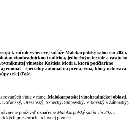
ujú I. ročník výberovej súťaže Malokarpatský salón vín 2025.
ohatou vinohradníckou tradíciou, jedinečným terroir a rastúcim
ovovzniknutej vinotéke Kaštiela Modra, ktorá podčiarkne
 aj enomat –
špeciálny automat na predaj vína, ktorý uchováva
úpy celej fľaše.
istrovaných viníc v rámci
Malokarpatskej vinohradníckej oblasti
.
ý, Doľanský, Orešanský, Senecký, Stupavský, Vrbovský a Záhorský).
 oprávnenie používať označenie
Malokarpatský salón vín 2025
.
orických priestoroch archívnej pivnice.