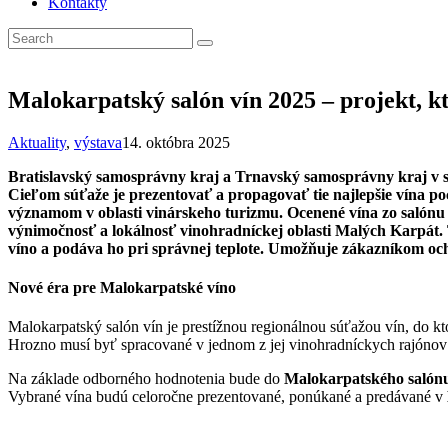
Kontakty
Malokarpatský salón vín 2025 – projekt, kt
Aktuality
,
výstava
14. októbra 2025
Bratislavský samosprávny kraj a Trnavský samosprávny kraj v s
Cieľom súťaže je prezentovať a propagovať tie najlepšie vína po
významom v oblasti vinárskeho turizmu. Ocenené vína zo salónu b
výnimočnosť a lokálnosť vinohradníckej oblasti Malých Karpát. 
víno a podáva ho pri správnej teplote. Umožňuje zákazníkom ochu
Nové éra pre Malokarpatské víno
Malokarpatský salón vín je prestížnou regionálnou súťažou vín, do k
Hrozno musí byť spracované v jednom z jej vinohradníckych rajónov
Na základe odborného hodnotenia bude do
Malokarpatského salónu
Vybrané vína budú celoročne prezentované, ponúkané a predávané v