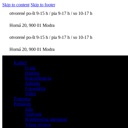
Skip to content
Skip to footer
otvorené po-št 9-15 h / pia 9-17 h / so 10-17 h
Horná 20, 900 01 Modra
otvorené po-št 9-15 h / pia 9-17 h / so 10-17 h
Horná 20, 900 01 Modra
Kaštieľ
O nás
História
Rekonštrukcia
Záhrada
Fotogaléria
Video
Podujatia
Prenájom
Sála
Nádvorie
Konferenčná miestnosť
Vínna pivnica