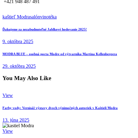
+421 948 487 491
kaštieľ Modra
salón
vinotéka
Navigácia
Previous
Ďakujeme za nezabudnuteľné Jablkové hodovanie 2025!
post:
v
9. októbra 2025
článku
Next
MODRA BLUE – osobná pocta Modre od výtvarníka Martina Kellenbergera
post:
29. októbra 2025
You May Also Like
View
Farby vody: Vernisáž výstavy dvoch výnimočných autoriek v Kaštieli Modra
13. júna 2025
View