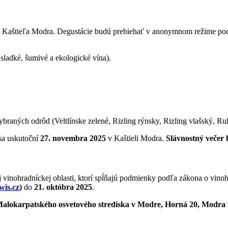
h Kaštieľa Modra. Degustácie budú prebiehať v anonymnom režime p
sladké, šumivé a ekologické vína).
ybraných odrôd (Veltlínske zelené, Rizling rýnsky, Rizling vlašský, 
 sa uskutoční
27. novembra 2025
v Kaštieli Modra.
Slávnostný večer 
j vinohradníckej oblasti, ktorí spĺňajú podmienky podľa zákona o vinoh
wis.cz
)
do
21. októbra 2025
.
alokarpatského osvetového strediska v Modre, Horná 20, Modra