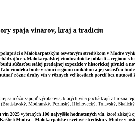
orý spája vinárov, kraj a tradíciu
polupráci s Malokarpatským osvetovým strediskom v Modre vyhlas
chádzajúce z Malokarpatskej vinohradníckej oblasti – regiónu s b
udú súčasťou stálej predajnej expozície v historickej pivnici a n
Táto vinotéka bude v rámci regiónu unikátom a jej súčasťou bude
tnať rôzne druhy vín v rôznych veľkostiach porcií bez nutnosti k
torej sa môžu zapojiť výrobcovia, ktorých vína pochádzajú z hrozna reg
 (Bratislavský, Modranský, Pezinský, Hlohovecký, Trnavský, Skalick
 vín 2025
vybraných
100 najvyššie hodnotených vín
, ktoré získajú
Kaštieli Modra – Malokarpatské osvetové stredisko v Modre
v hist