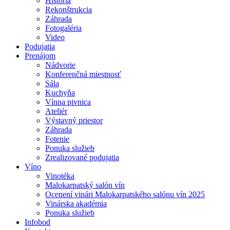
História
Rekonštrukcia
Záhrada
Fotogaléria
Video
Podujatia
Prenájom
Nádvorie
Konferenčná miestnosť
Sála
Kuchyňa
Vínna pivnica
Ateliér
Výstavný priestor
Záhrada
Fotenie
Ponuka služieb
Zrealizované podujatia
Víno
Vinotéka
Malokarpatský salón vín
Ocenení vinári Malokarpatského salónu vín 2025
Vinárska akadémia
Ponuka služieb
Infobod