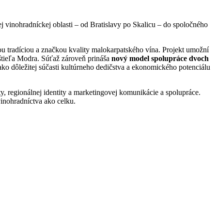
j vinohradníckej oblasti – od Bratislavy po Skalicu – do spoločného
ou tradíciou a značkou kvality malokarpatského vína. Projekt umožní
aštieľa Modra. Súťaž zároveň prináša
nový model spolupráce dvoch
ako dôležitej súčasti kultúrneho dedičstva a ekonomického potenciálu
ty, regionálnej identity a marketingovej komunikácie a spolupráce.
vinohradníctva ako celku.