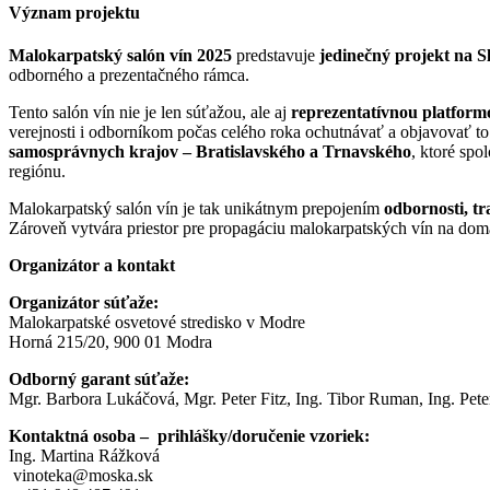
Význam projektu
Malokarpatský salón vín 2025
predstavuje
jedinečný projekt na 
odborného a prezentačného rámca.
Tento salón vín nie je len súťažou, ale aj
reprezentatívnou platform
verejnosti i odborníkom počas celého roka ochutnávať a objavovať to
samosprávnych krajov – Bratislavského a Trnavského
, ktoré spo
regiónu.
Malokarpatský salón vín je tak unikátnym prepojením
odbornosti, t
Zároveň vytvára priestor pre propagáciu malokarpatských vín na domác
Organizátor a kontakt
Organizátor súťaže:
Malokarpatské osvetové stredisko v Modre
Horná 215/20, 900 01 Modra
Odborný garant súťaže:
Mgr. Barbora Lukáčová, Mgr. Peter Fitz, Ing. Tibor Ruman, Ing. Pete
Kontaktná osoba – prihlášky/doručenie vzoriek:
Ing. Martina Rážková
vinoteka@moska.sk