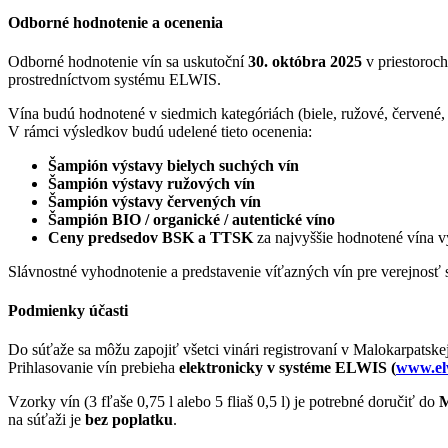
Odborné hodnotenie a ocenenia
Odborné hodnotenie vín sa uskutoční
30. októbra 2025
v priestoroc
prostredníctvom systému ELWIS.
Vína budú hodnotené v siedmich kategóriách (biele, ružové, červené, 
V rámci výsledkov budú udelené tieto ocenenia:
Šampión výstavy bielych suchých vín
Šampión výstavy ružových vín
Šampión výstavy červených vín
Šampión BIO / organické / autentické víno
Ceny predsedov BSK a TTSK
za najvyššie hodnotené vína v
Slávnostné vyhodnotenie a predstavenie víťazných vín pre verejnosť
Podmienky účasti
Do súťaže sa môžu zapojiť všetci vinári registrovaní v Malokarpatske
Prihlasovanie vín prebieha
elektronicky v systéme ELWIS (
www.el
Vzorky vín (3 fľaše 0,75 l alebo 5 fliaš 0,5 l) je potrebné doručiť do
M
na súťaži je
bez poplatku
.