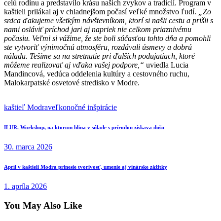
celú rodinu a predstavilo krásu našich zvykov a tradícií. Program v
kaštieli prilákal aj v chladnejšom počasí veľké množstvo ľudí.
„Zo
srdca ďakujeme všetkým návštevníkom, ktorí si našli cestu a prišli s
nami osláviť príchod jari aj napriek nie celkom priaznivému
počasiu. Veľmi si vážime, že ste boli súčasťou tohto dňa a pomohli
ste vytvoriť výnimočnú atmosféru, rozdávali úsmevy a dobrú
náladu. Tešíme sa na stretnutie pri ďalších podujatiach, ktoré
môžeme realizovať aj vďaka vašej podpore,“
uviedla Lucia
Mandincová, vedúca oddelenia kultúry a cestovného ruchu,
Malokarpatské osvetové stredisko v Modre.
kaštieľ Modra
veľkonočné inšpirácie
Navigácia
Previous
ILUR. Workshop, na ktorom hlina v súlade s prírodou získava dušu
post:
v
30. marca 2026
článku
Next
Apríl v kaštieli Modra prinesie tvorivosť, umenie aj vinárske zážitky
post:
1. apríla 2026
You May Also Like