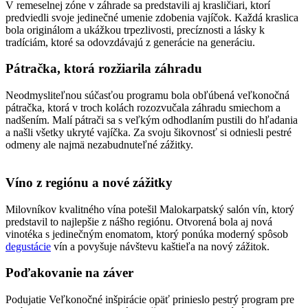
V remeselnej zóne v záhrade sa predstavili aj krasličiari, ktorí
predviedli svoje jedinečné umenie zdobenia vajíčok. Každá kraslica
bola originálom a ukážkou trpezlivosti, precíznosti a lásky k
tradíciám, ktoré sa odovzdávajú z generácie na generáciu.
Pátračka, ktorá rozžiarila záhradu
Neodmysliteľnou súčasťou programu bola obľúbená veľkonočná
pátračka, ktorá v troch kolách rozozvučala záhradu smiechom a
nadšením. Malí pátrači sa s veľkým odhodlaním pustili do hľadania
a našli všetky ukryté vajíčka. Za svoju šikovnosť si odniesli pestré
odmeny ale najmä nezabudnuteľné zážitky.
Víno z regiónu a nové zážitky
Milovníkov kvalitného vína potešil Malokarpatský salón vín, ktorý
predstavil to najlepšie z nášho regiónu. Otvorená bola aj nová
vinotéka s jedinečným enomatom, ktorý ponúka moderný spôsob
degustácie
vín a povyšuje návštevu kaštieľa na nový zážitok.
Poďakovanie na záver
Podujatie Veľkonočné inšpirácie opäť prinieslo pestrý program pre