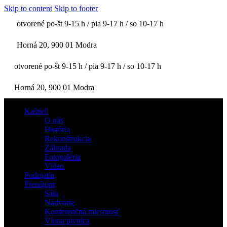
Skip to content
Skip to footer
otvorené po-št 9-15 h / pia 9-17 h / so 10-17 h
Horná 20, 900 01 Modra
otvorené po-št 9-15 h / pia 9-17 h / so 10-17 h
Horná 20, 900 01 Modra
Kaštieľ
O nás
História
Rekonštrukcia
Záhrada
Fotogaléria
Video
Podujatia
Prenájom
Sála
Nádvorie
Konferenčná miestnosť
Vínna pivnica