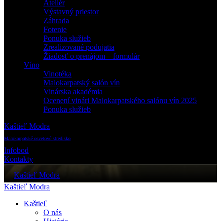
Ateliér
Výstavný priestor
Záhrada
Fotenie
Ponuka služieb
Zrealizované podujatia
Žiadosť o prenájom – formulár
Víno
Vinotéka
Malokarpatský salón vín
Vinárska akadémia
Ocenení vinári Malokarpatského salónu vín 2025
Ponuka služieb
Kaštieľ Modra
Malokarpatské osvetové stredisko
Infobod
Kontakty
Kaštieľ Modra
Kaštieľ Modra
Kaštieľ
O nás