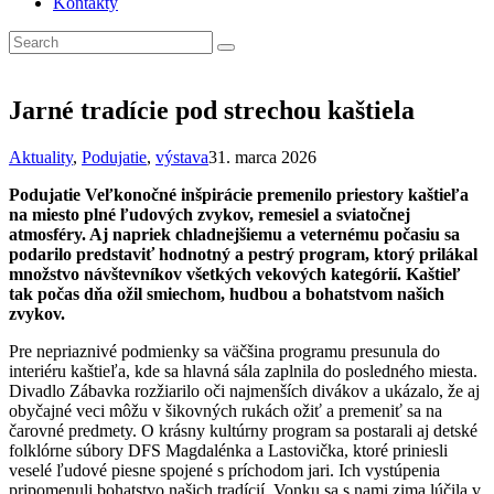
Kontakty
Jarné tradície pod strechou kaštiela
Aktuality
,
Podujatie
,
výstava
31. marca 2026
Podujatie Veľkonočné inšpirácie premenilo priestory kaštieľa
na miesto plné ľudových zvykov, remesiel a sviatočnej
atmosféry. Aj napriek chladnejšiemu a veternému počasiu sa
podarilo predstaviť hodnotný a pestrý program, ktorý prilákal
množstvo návštevníkov všetkých vekových kategórií. Kaštieľ
tak počas dňa ožil smiechom, hudbou a bohatstvom našich
zvykov.
Pre nepriaznivé podmienky sa väčšina programu presunula do
interiéru kaštieľa, kde sa hlavná sála zaplnila do posledného miesta.
Divadlo Zábavka rozžiarilo oči najmenších divákov a ukázalo, že aj
obyčajné veci môžu v šikovných rukách ožiť a premeniť sa na
čarovné predmety. O krásny kultúrny program sa postarali aj detské
folklórne súbory DFS Magdalénka a Lastovička, ktoré priniesli
veselé ľudové piesne spojené s príchodom jari. Ich vystúpenia
pripomenuli bohatstvo našich tradícií. Vonku sa s nami zima lúčila v