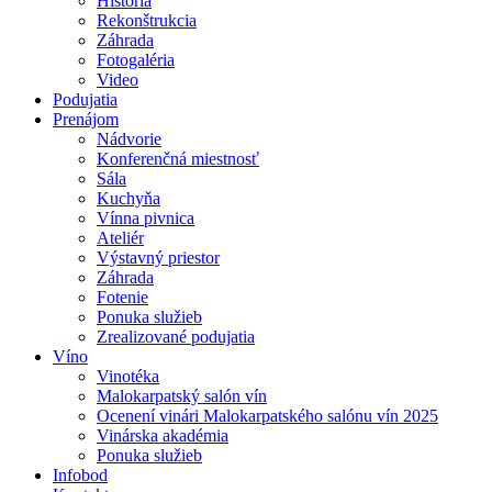
História
Rekonštrukcia
Záhrada
Fotogaléria
Video
Podujatia
Prenájom
Nádvorie
Konferenčná miestnosť
Sála
Kuchyňa
Vínna pivnica
Ateliér
Výstavný priestor
Záhrada
Fotenie
Ponuka služieb
Zrealizované podujatia
Víno
Vinotéka
Malokarpatský salón vín
Ocenení vinári Malokarpatského salónu vín 2025
Vinárska akadémia
Ponuka služieb
Infobod