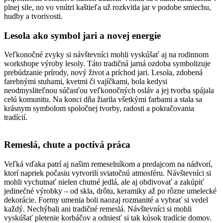
plnej sile, no vo vnútri kaštieľa už rozkvitla jar v podobe smiechu,
hudby a tvorivosti.
Lesola ako symbol jari a novej energie
Veľkonočné zvyky si návštevníci mohli vyskúšať aj na rodinnom
workshope výroby lesoly. Táto tradičná jarná ozdoba symbolizuje
prebúdzanie prírody, nový život a príchod jari. Lesola, zdobená
farebnými stuhami, kvetmi či vajíčkami, bola kedysi
neodmysliteľnou súčasťou veľkonočných osláv a jej tvorba spájala
celú komunitu. Na konci dňa žiarila všetkými farbami a stala sa
krásnym symbolom spoločnej tvorby, radosti a pokračovania
tradícií.
Remeslá, chute a poctivá práca
Veľká vďaka patrí aj našim remeselníkom a predajcom na nádvorí,
ktorí napriek počasiu vytvorili sviatočnú atmosféru. Návštevníci si
mohli vychutnať nielen chutné jedlá, ale aj obdivovať a zakúpiť
jedinečné výrobky – od skla, drôtu, keramiky až po rôzne umelecké
dekorácie. Formy umenia boli naozaj rozmanité a vybrať si vedel
každý. Nechýbali ani tradičné remeslá. Návštevníci si mohli
vyskúšať pletenie korbáčov a odniesť si tak kúsok tradície domov.