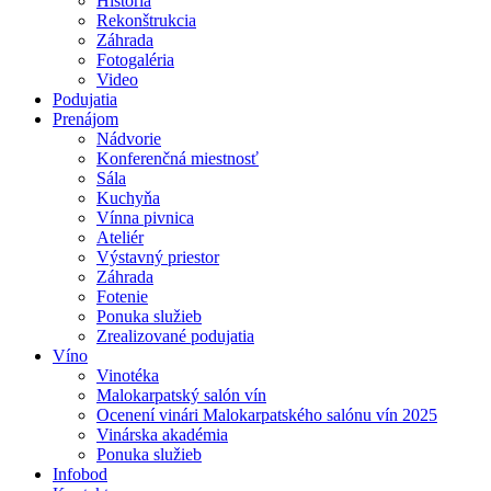
História
Rekonštrukcia
Záhrada
Fotogaléria
Video
Podujatia
Prenájom
Nádvorie
Konferenčná miestnosť
Sála
Kuchyňa
Vínna pivnica
Ateliér
Výstavný priestor
Záhrada
Fotenie
Ponuka služieb
Zrealizované podujatia
Víno
Vinotéka
Malokarpatský salón vín
Ocenení vinári Malokarpatského salónu vín 2025
Vinárska akadémia
Ponuka služieb
Infobod