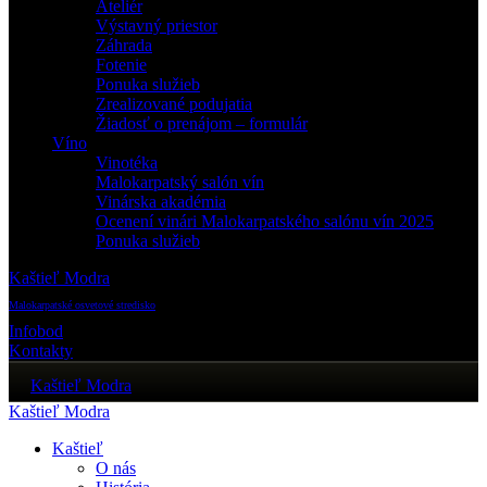
Ateliér
Výstavný priestor
Záhrada
Fotenie
Ponuka služieb
Zrealizované podujatia
Žiadosť o prenájom – formulár
Víno
Vinotéka
Malokarpatský salón vín
Vinárska akadémia
Ocenení vinári Malokarpatského salónu vín 2025
Ponuka služieb
Kaštieľ Modra
Malokarpatské osvetové stredisko
Infobod
Kontakty
Kaštieľ Modra
Kaštieľ Modra
Kaštieľ
O nás