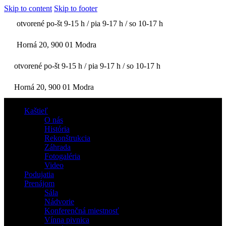
Skip to content
Skip to footer
otvorené po-št 9-15 h / pia 9-17 h / so 10-17 h
Horná 20, 900 01 Modra
otvorené po-št 9-15 h / pia 9-17 h / so 10-17 h
Horná 20, 900 01 Modra
Kaštieľ
O nás
História
Rekonštrukcia
Záhrada
Fotogaléria
Video
Podujatia
Prenájom
Sála
Nádvorie
Konferenčná miestnosť
Vínna pivnica