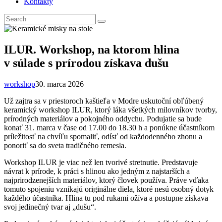
Kontakty
ILUR. Workshop, na ktorom hlina
v súlade s prírodou získava dušu
workshop
30. marca 2026
Už zajtra sa v priestoroch kaštieľa v Modre uskutoční obľúbený
keramický workshop ILUR, ktorý láka všetkých milovníkov tvorby,
prírodných materiálov a pokojného oddychu. Podujatie sa bude
konať 31. marca v čase od 17.00 do 18.30 h a ponúkne účastníkom
príležitosť na chvíľu spomaliť, odísť od každodenného zhonu a
ponoriť sa do sveta tradičného remesla.
Workshop ILUR je viac než len tvorivé stretnutie. Predstavuje
návrat k prírode, k práci s hlinou ako jedným z najstarších a
najprirodzenejších materiálov, ktorý človek používa. Práve vďaka
tomuto spojeniu vznikajú originálne diela, ktoré nesú osobný dotyk
každého účastníka. Hlina tu pod rukami ožíva a postupne získava
svoj jedinečný tvar aj „dušu“.