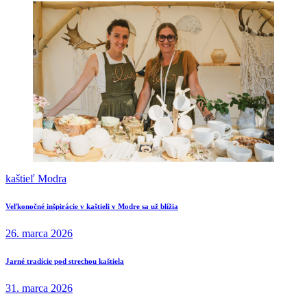
kaštieľ Modra
Navigácia
Previous
Veľkonočné inšpirácie v kaštieli v Modre sa už blížia
post:
v
26. marca 2026
článku
Next
Jarné tradície pod strechou kaštiela
post:
31. marca 2026