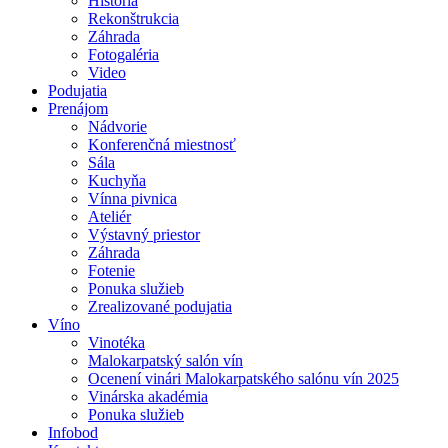
História
Rekonštrukcia
Záhrada
Fotogaléria
Video
Podujatia
Prenájom
Nádvorie
Konferenčná miestnosť
Sála
Kuchyňa
Vínna pivnica
Ateliér
Výstavný priestor
Záhrada
Fotenie
Ponuka služieb
Zrealizované podujatia
Víno
Vinotéka
Malokarpatský salón vín
Ocenení vinári Malokarpatského salónu vín 2025
Vinárska akadémia
Ponuka služieb
Infobod