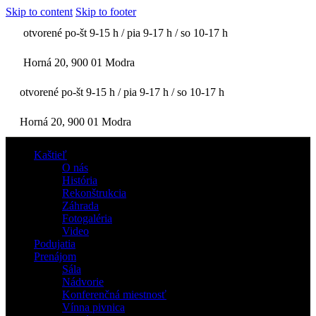
Skip to content
Skip to footer
otvorené po-št 9-15 h / pia 9-17 h / so 10-17 h
Horná 20, 900 01 Modra
otvorené po-št 9-15 h / pia 9-17 h / so 10-17 h
Horná 20, 900 01 Modra
Kaštieľ
O nás
História
Rekonštrukcia
Záhrada
Fotogaléria
Video
Podujatia
Prenájom
Sála
Nádvorie
Konferenčná miestnosť
Vínna pivnica