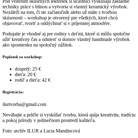
Pod vedením skúsených lektoriek si účastníci vyskúšajú základné
techniky práce s hlinou a vytvoria si vlastný keramický výrobok.
Nezáleží na tom, či ste začiatočník alebo už máte s tvorbou
skúsenosti – workshop je otvorený pre všetkých, ktorí chcú
objavovať, tvoriť a oddýchnuť si v príjemnej atmosfére.
Podujatie je vhodné aj pre rodiny s deťmi, ktoré si môžu spoločne
užiť kreatívny čas a odniesť si domov vlastný handmade výrobok
ako spomienku na spoločný zážitok.
Poplatok za workshop:
dospelý: 25 €
dieťa: 20 €
rodič a dieťa: 42 €
Registrácia:
ilurtvorba@gmail.com
Neváhajte a príďte si vyskúšať tvorbu, ktorá spája kreativitu, tradíciu
a pokoj prírody v jedinečnom prostredí kaštieľa.
Foto: archív ILUR a Lucia Mandincová