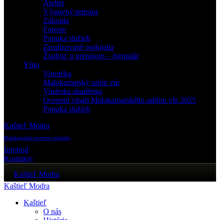
Ateliér
Výstavný priestor
Záhrada
Fotenie
Ponuka služieb
Zrealizované podujatia
Žiadosť o prenájom – formulár
Víno
Vinotéka
Malokarpatský salón vín
Vinárska akadémia
Ocenení vinári Malokarpatského salónu vín 2025
Ponuka služieb
Kaštieľ Modra
Malokarpatské osvetové stredisko
Infobod
Kontakty
Kaštieľ Modra
Kaštieľ Modra
Kaštieľ
O nás