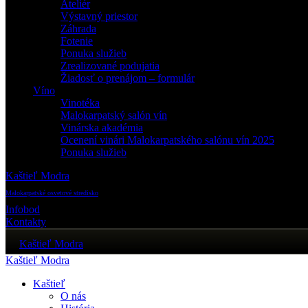
Ateliér
Výstavný priestor
Záhrada
Fotenie
Ponuka služieb
Zrealizované podujatia
Žiadosť o prenájom – formulár
Víno
Vinotéka
Malokarpatský salón vín
Vinárska akadémia
Ocenení vinári Malokarpatského salónu vín 2025
Ponuka služieb
Kaštieľ Modra
Malokarpatské osvetové stredisko
Infobod
Kontakty
Kaštieľ Modra
Kaštieľ Modra
Kaštieľ
O nás