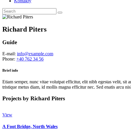
Kontakty
Richard Piters
Guide
E-mail:
info@example.com
Phone:
+40 762 34 56
Brief info
Etiam semper, nunc vitae volutpat efficitur, elit nibh egestas velit, sit
tristique metus diam, id mollis magna efficitur nec. Sed enatis arcu nisl
Projects by Richard Piters
View
A Foot Bridge, North Wales