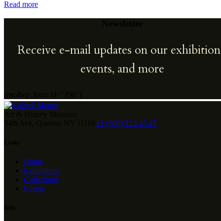
Read more
Newsletter
Receive e-mail updates on our exhibition
events, and more
[mc4wp_form id="296"]
Art & History Museum
34th Ave, Queens, NY 11106
+1 (800) 123 45 45
Links
Home
Exhibitions
Collections
Events
Info