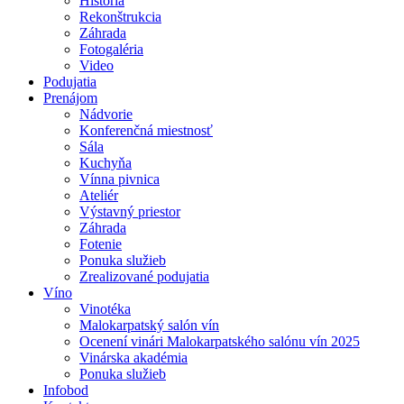
História
Rekonštrukcia
Záhrada
Fotogaléria
Video
Podujatia
Prenájom
Nádvorie
Konferenčná miestnosť
Sála
Kuchyňa
Vínna pivnica
Ateliér
Výstavný priestor
Záhrada
Fotenie
Ponuka služieb
Zrealizované podujatia
Víno
Vinotéka
Malokarpatský salón vín
Ocenení vinári Malokarpatského salónu vín 2025
Vinárska akadémia
Ponuka služieb
Infobod