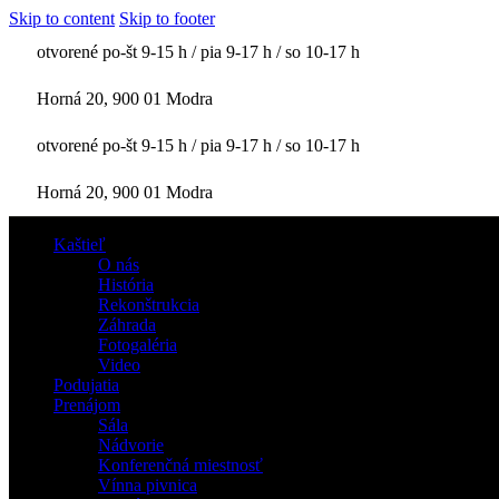
Skip to content
Skip to footer
otvorené po-št 9-15 h / pia 9-17 h / so 10-17 h
Horná 20, 900 01 Modra
otvorené po-št 9-15 h / pia 9-17 h / so 10-17 h
Horná 20, 900 01 Modra
Kaštieľ
O nás
História
Rekonštrukcia
Záhrada
Fotogaléria
Video
Podujatia
Prenájom
Sála
Nádvorie
Konferenčná miestnosť
Vínna pivnica