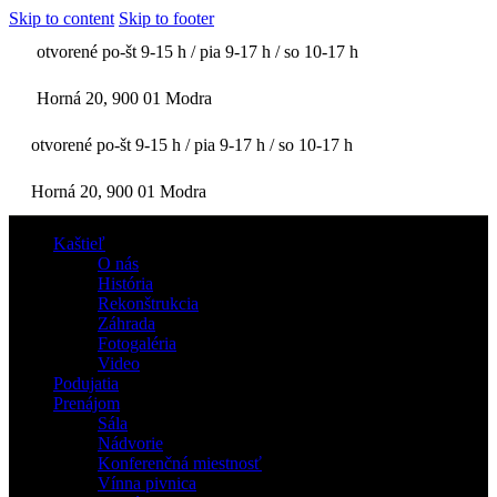
Skip to content
Skip to footer
otvorené po-št 9-15 h / pia 9-17 h / so 10-17 h
Horná 20, 900 01 Modra
otvorené po-št 9-15 h / pia 9-17 h / so 10-17 h
Horná 20, 900 01 Modra
Kaštieľ
O nás
História
Rekonštrukcia
Záhrada
Fotogaléria
Video
Podujatia
Prenájom
Sála
Nádvorie
Konferenčná miestnosť
Vínna pivnica