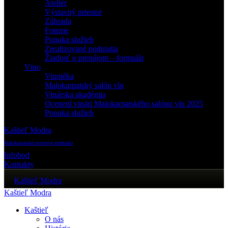
Ateliér
Výstavný priestor
Záhrada
Fotenie
Ponuka služieb
Zrealizované podujatia
Žiadosť o prenájom – formulár
Víno
Vinotéka
Malokarpatský salón vín
Vinárska akadémia
Ocenení vinári Malokarpatského salónu vín 2025
Ponuka služieb
Kaštieľ Modra
Malokarpatské osvetové stredisko
Infobod
Kontakty
Kaštieľ Modra
Kaštieľ Modra
Kaštieľ
O nás