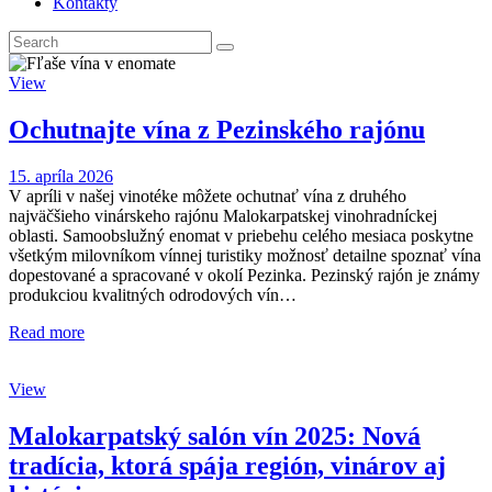
Kontakty
View
Ochutnajte vína z Pezinského rajónu
15. apríla 2026
V apríli v našej vinotéke môžete ochutnať vína z druhého
najväčšieho vinárskeho rajónu Malokarpatskej vinohradníckej
oblasti. Samoobslužný enomat v priebehu celého mesiaca poskytne
všetkým milovníkom vínnej turistiky možnosť detailne spoznať vína
dopestované a spracované v okolí Pezinka. Pezinský rajón je známy
produkciou kvalitných odrodových vín…
Read more
View
Malokarpatský salón vín 2025: Nová
tradícia, ktorá spája región, vinárov aj