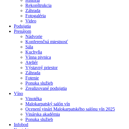
História
Rekonštrukcia
Záhrada
Fotogaléria
Video
Podujatia
Prenájom
Nádvorie
Konferenčná miestnosť
Sála
Kuchyňa
Vínna pivnica
Ateliér
Výstavný priestor
Záhrada
Fotenie
Ponuka služieb
Zrealizované podujatia
Víno
Vinotéka
Malokarpatský salón vín
Ocenení vinári Malokarpatského salónu vín 2025
Vinárska akadémia
Ponuka služieb
Infobod