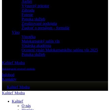
Ateliér
Výstavný priestor
Záhrada
Fotenie
Ponuka služieb
Zrealizované podujatia
Žiadosť o prenájom – formulár
Víno
Vinotéka
Malokarpatský salón vín
Vinárska akadémia
Ocenení vinári Malokarpatského salónu vín 2025
Ponuka služieb
Kaštieľ Modra
Malokarpatské osvetové stredisko
Infobod
Kontakty
Kaštieľ Modra
Kaštieľ Modra
Kaštieľ
O nás