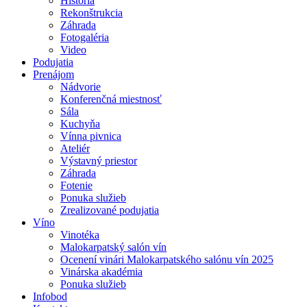
História
Rekonštrukcia
Záhrada
Fotogaléria
Video
Podujatia
Prenájom
Nádvorie
Konferenčná miestnosť
Sála
Kuchyňa
Vínna pivnica
Ateliér
Výstavný priestor
Záhrada
Fotenie
Ponuka služieb
Zrealizované podujatia
Víno
Vinotéka
Malokarpatský salón vín
Ocenení vinári Malokarpatského salónu vín 2025
Vinárska akadémia
Ponuka služieb
Infobod