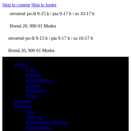
Skip to content
Skip to footer
otvorené po-št 9-15 h / pia 9-17 h / so 10-17 h
Horná 20, 900 01 Modra
otvorené po-št 9-15 h / pia 9-17 h / so 10-17 h
Horná 20, 900 01 Modra
Kaštieľ
O nás
História
Rekonštrukcia
Záhrada
Fotogaléria
Video
Podujatia
Prenájom
Sála
Nádvorie
Konferenčná miestnosť
Vínna pivnica