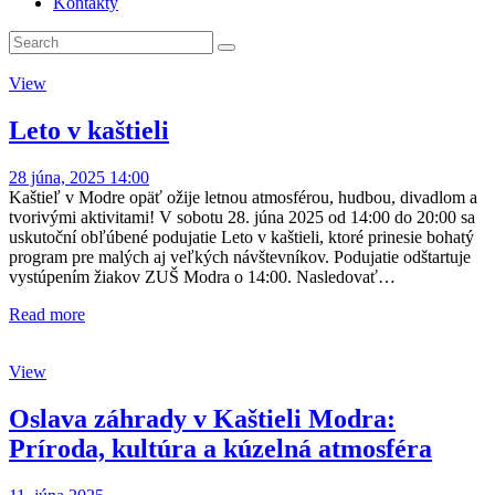
Kontakty
View
Leto v kaštieli
28 júna, 2025 14:00
Kaštieľ v Modre opäť ožije letnou atmosférou, hudbou, divadlom a
tvorivými aktivitami! V sobotu 28. júna 2025 od 14:00 do 20:00 sa
uskutoční obľúbené podujatie Leto v kaštieli, ktoré prinesie bohatý
program pre malých aj veľkých návštevníkov. Podujatie odštartuje
vystúpením žiakov ZUŠ Modra o 14:00. Nasledovať…
Read more
View
Oslava záhrady v Kaštieli Modra:
Príroda, kultúra a kúzelná atmosféra