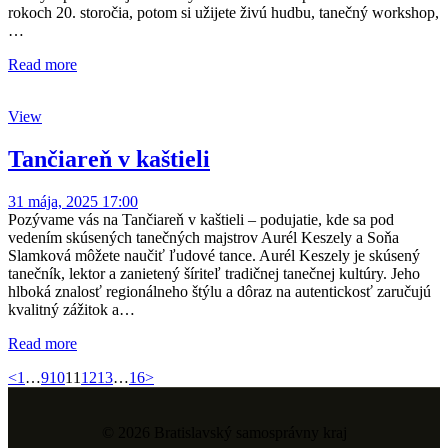
rokoch 20. storočia, potom si užijete živú hudbu, tanečný workshop,
…
Read more
View
Tančiareň v kaštieli
31 mája, 2025 17:00
Pozývame vás na Tančiareň v kaštieli – podujatie, kde sa pod
vedením skúsených tanečných majstrov Aurél Keszely a Soňa
Slamková môžete naučiť ľudové tance. Aurél Keszely je skúsený
tanečník, lektor a zanietený šíriteľ tradičnej tanečnej kultúry. Jeho
hlboká znalosť regionálneho štýlu a dôraz na autentickosť zaručujú
kvalitný zážitok a…
Read more
Stránkovanie
Page
Page
Page
Page
Page
Page
Page
<
1
…
9
10
11
12
13
…
16
>
príspevkov
© 2026 Bratislavský samosprávny kraj