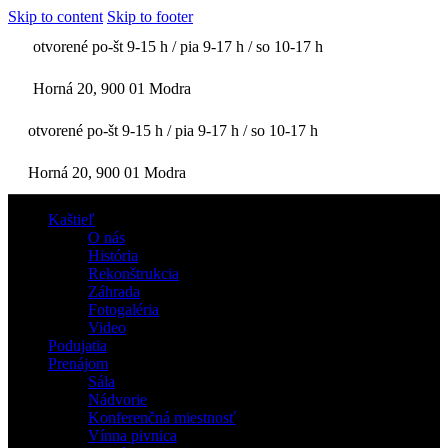
Skip to content
Skip to footer
otvorené po-št 9-15 h / pia 9-17 h / so 10-17 h
Horná 20, 900 01 Modra
otvorené po-št 9-15 h / pia 9-17 h / so 10-17 h
Horná 20, 900 01 Modra
Kaštieľ
O nás
História
Rekonštrukcia
Záhrada
Fotogaléria
Video
Podujatia
Prenájom
Sála
Nádvorie
Konferenčná miestnosť
Vínna pivnica