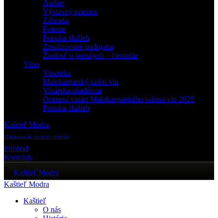
Ateliér
Výstavný priestor
Záhrada
Fotenie
Ponuka služieb
Zrealizované podujatia
Žiadosť o prenájom – formulár
Víno
Vinotéka
Malokarpatský salón vín
Vinárska akadémia
Ocenení vinári Malokarpatského salónu vín 2025
Ponuka služieb
Kaštieľ Modra
Malokarpatské osvetové stredisko
Infobod
Kontakty
Kaštieľ Modra
Kaštieľ Modra
Kaštieľ
O nás