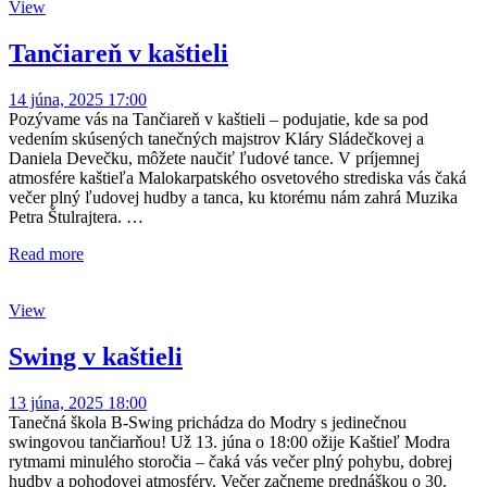
View
Tančiareň v kaštieli
14 júna, 2025 17:00
Pozývame vás na Tančiareň v kaštieli – podujatie, kde sa pod
vedením skúsených tanečných majstrov Kláry Sládečkovej a
Daniela Devečku, môžete naučiť ľudové tance. V príjemnej
atmosfére kaštieľa Malokarpatského osvetového strediska vás čaká
večer plný ľudovej hudby a tanca, ku ktorému nám zahrá Muzika
Petra Štulrajtera. …
Read more
View
Swing v kaštieli
13 júna, 2025 18:00
Tanečná škola B-Swing prichádza do Modry s jedinečnou
swingovou tančiarňou! Už 13. júna o 18:00 ožije Kaštieľ Modra
rytmami minulého storočia – čaká vás večer plný pohybu, dobrej
hudby a pohodovej atmosféry. Večer začneme prednáškou o 30.