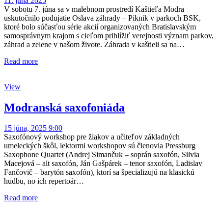
11. júna 2025
V sobotu 7. júna sa v malebnom prostredí Kaštieľa Modra
uskutočnilo podujatie Oslava záhrady – Piknik v parkoch BSK,
ktoré bolo súčasťou série akcií organizovaných Bratislavským
samosprávnym krajom s cieľom priblížiť verejnosti význam parkov,
záhrad a zelene v našom živote. Záhrada v kaštieli sa na…
Read more
View
Modranská saxofoniáda
15 júna, 2025 9:00
Saxofónový workshop pre žiakov a učiteľov základných
umeleckých škôl, lektormi workshopov sú členovia Pressburg
Saxophone Quartet (Andrej Simančuk – soprán saxofón, Silvia
Macejová – alt saxofón, Ján Gašpárek – tenor saxofón, Ladislav
Fančovič – barytón saxofón), ktorí sa špecializujú na klasickú
hudbu, no ich repertoár…
Read more