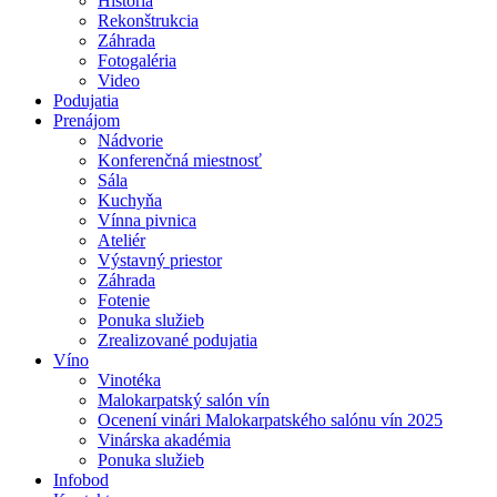
História
Rekonštrukcia
Záhrada
Fotogaléria
Video
Podujatia
Prenájom
Nádvorie
Konferenčná miestnosť
Sála
Kuchyňa
Vínna pivnica
Ateliér
Výstavný priestor
Záhrada
Fotenie
Ponuka služieb
Zrealizované podujatia
Víno
Vinotéka
Malokarpatský salón vín
Ocenení vinári Malokarpatského salónu vín 2025
Vinárska akadémia
Ponuka služieb
Infobod