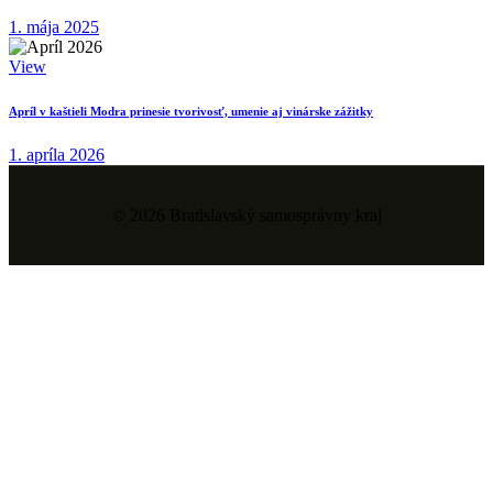
1. mája 2025
View
Apríl v kaštieli Modra prinesie tvorivosť, umenie aj vinárske zážitky
1. apríla 2026
© 2026 Bratislavský samosprávny kraj