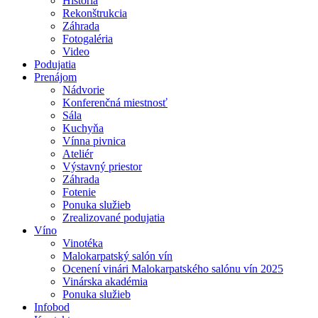
História
Rekonštrukcia
Záhrada
Fotogaléria
Video
Podujatia
Prenájom
Nádvorie
Konferenčná miestnosť
Sála
Kuchyňa
Vínna pivnica
Ateliér
Výstavný priestor
Záhrada
Fotenie
Ponuka služieb
Zrealizované podujatia
Víno
Vinotéka
Malokarpatský salón vín
Ocenení vinári Malokarpatského salónu vín 2025
Vinárska akadémia
Ponuka služieb
Infobod