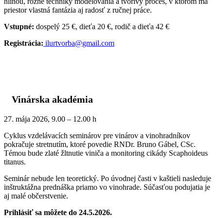
hlinou, rôzne techniky modelovania a tvorivý proces, v ktorom má
priestor vlastná fantázia aj radosť z ručnej práce.
Vstupné:
dospelý 25 €, dieťa 20 €, rodič a dieťa 42 €
Registrácia:
ilurtvorba@gmail.com
Vinárska akadémia
27. mája 2026, 9.00 – 12.00 h
Cyklus vzdelávacích seminárov pre vinárov a vinohradníkov
pokračuje stretnutím, ktoré povedie RNDr. Bruno Gábel, CSc.
Témou bude zlaté žltnutie viniča a monitoring cikády Scaphoideus
titanus.
Seminár nebude len teoretický. Po úvodnej časti v kaštieli nasleduje
inštruktážna prednáška priamo vo vinohrade. Súčasťou podujatia je
aj malé občerstvenie.
Prihlásiť sa môžete do 24.5.2026.