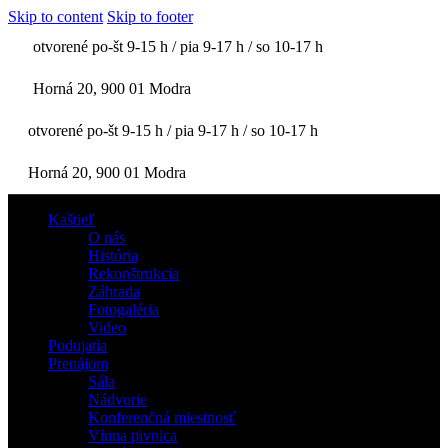
Skip to content
Skip to footer
otvorené po-št 9-15 h / pia 9-17 h / so 10-17 h
Horná 20, 900 01 Modra
otvorené po-št 9-15 h / pia 9-17 h / so 10-17 h
Horná 20, 900 01 Modra
Kaštieľ
O nás
História
Rekonštrukcia
Záhrada
Fotogaléria
Video
Podujatia
Prenájom
Sála
Nádvorie
Konferenčná miestnosť
Vínna pivnica