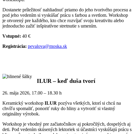
Dostanete príležitosť nahliadnuť priamo do jeho tvorivého procesu a
pod jeho vedením si vyskúšať prácu s farbou a svetlom. Workshop
je otvorený pre každého, kto chce rozvíjať svoju kreativitu alebo
jednoducho zažiť inšpiratívne stretnutie s umením.
Vstupné:
40 €
Registrácia:
pevalova@moska.sk
ILUR – keď duša tvorí
26. mája 2026, 17.00 – 18.30 h
Keramický workshop
ILUR
pozýva všetkých, ktorí si chcú na
chvíľu spomaliť, ponoriť ruky do hliny a vytvoriť si vlastný
originálny výrobok.
Workshop je vhodný pre začiatočníkov aj pokročilých, dospelých aj
deti. Pod vedením skúsených lektoriek si účastníci vyskúšajú prácu s