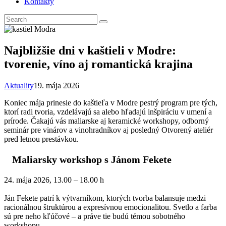
Kontakty
Najbližšie dni v kaštieli v Modre:
tvorenie, víno aj romantická krajina
Aktuality
19. mája 2026
Koniec mája prinesie do kaštieľa v Modre pestrý program pre tých,
ktorí radi tvoria, vzdelávajú sa alebo hľadajú inšpiráciu v umení a
prírode. Čakajú vás maliarske aj keramické workshopy, odborný
seminár pre vinárov a vinohradníkov aj posledný Otvorený ateliér
pred letnou prestávkou.
Maliarsky workshop s Jánom Fekete
24. mája 2026, 13.00 – 18.00 h
Ján Fekete patrí k výtvarníkom, ktorých tvorba balansuje medzi
racionálnou štruktúrou a expresívnou emocionalitou. Svetlo a farba
sú pre neho kľúčové – a práve tie budú témou sobotného
workshopu.