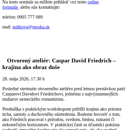
Na tento seminár sa môžete prihlásiť cez tento
online
formulár
alebo nás kontaktujte:
telefon: 0905 777 089
mail:
galikova@moska.sk
Otvorený ateliér: Caspar David Friedrich –
krajina ako obraz duše
28. mája 2026, 17.30 h
Posledné stretnutie otvoreného ateliéru pred letnou prestávkou patrí
Casparovi Davidovi Friedrichovi, jednému z najvýznamnejších
maliarov nemeckého romantizmu.
Prednáška s praktickým workshopom priblíži krajinu ako priestor
ticha, samoty a duchovného sústredenia. Budeme hovoriť o tom,
ako Friedrich pracoval s prírodou, svetlom, hmlou, ruinami či
nekonečným horizontom. V praktickej časti sa účastníci pokúsia
zachytiť atmosféru krajiny nie ako presný opis, ale ako osobný