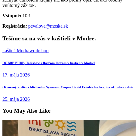
vnútorný zážitok.
Vstupné:
10 €
Registrácia:
pevalova@moska.sk
Tešíme sa na vás v kaštieli v Modre.
kaštieľ Modra
workshop
Navigácia
Previous
DOBRE BUDE, Talkshow s Rasťom Ilievom v kaštieli v Modre!
post:
v
17. mája 2026
článku
Next
Otvorený ateliér s Michaelou Syrovou: Caspar David Friedrich – krajina ako obraz duše
post:
25. mája 2026
You May Also Like