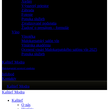
Ateliér
Výstavný priestor
Záhrada
Fotenie
Ponuka služieb
Zrealizované podujatia
Žiadosť o prenájom – formulár
Víno
Vinotéka
Malokarpatský salón vín
Vinárska akadémia
Ocenení vinári Malokarpatského salónu vín 2025
Ponuka služieb
Kaštieľ Modra
Malokarpatské osvetové stredisko
Infobod
Kontakty
Kaštieľ Modra
Kaštieľ Modra
Kaštieľ
O nás