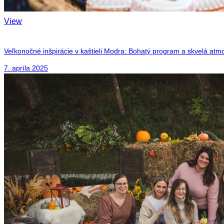
View
Veľkonočné inšpirácie v kaštieli Modra: Bohatý program a skvelá atm
7. apríla 2025