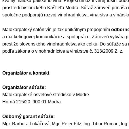
kvality malokarpatského vína. Projekt umožní verejnosti i od
prostredí historického Kaštieľa Modra. Súťaž zároveň prináša
spoločne podporujú rozvoj vinohradníctva, vinárstva a vinársk
Malokarpatský salón vín je tak unikátnym prepojením
odborno
a marketingovej komunikácie a spolupráce. Zároveň vytvára pri
prestíže slovenského vinohradníctva ako celku. Do súťaže sa mo
podľa zákona o vinohradníctve a vinárstve č. 313/2009 Z. z.
Organizátor a kontakt
Organizátor súťaže:
Malokarpatské osvetové stredisko v Modre
Horná 215/20, 900 01 Modra
Odborný garant súťaže:
Mgr. Barbora Lukáčová, Mgr. Peter Fitz, Ing. Tibor Ruman, Ing.