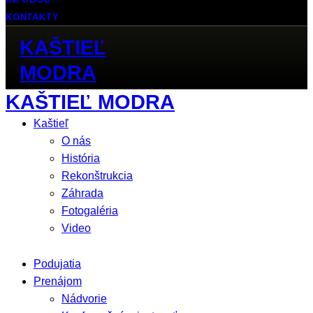
KONTAKTY
KAŠTIEĽ
MODRA
KAŠTIEĽ MODRA
Kaštieľ
O nás
História
Rekonštrukcia
Záhrada
Fotogaléria
Video
Podujatia
Prenájom
Nádvorie