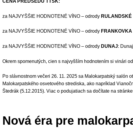
CENA PREDSEDU TTSK:
za NAJVYŠŠIE HODNOTENÉ VÍNO – odrody
RULANDSKÉ
za NAJVYŠŠIE HODNOTENÉ VÍNO – odrody
FRANKOVKA
za NAJVYŠŠIE HODNOTENÉ VÍNO – odrody
DUNAJ
: Dunaj
Okrem spomenutých, cien s najvyšším hodnotením si vinári odn
Po slávnostnom večeri 26. 11. 2025 sa Malokarpatský salón otv
Malokarpatského osvetového strediska, ako napríklad Vianočn
Štedrák (5.12.2015). Viac o podujatiach sa dočítate na stránk
Nová éra pre malokarp