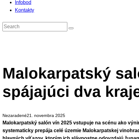
Infobod
Kontakty
Malokarpatský sal
spájajúci dva kraje
Nezaradené
21. novembra 2025
Malokarpatský salón vín 2025 vstupuje na scénu ako výni
systematicky prepája celé územie Malokarpatskej vinohradn
hlavných víťazov, ktorým ich slávnostne odovzdajú župan