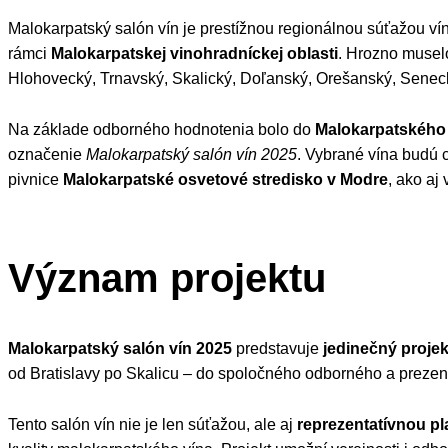
Malokarpatský salón vín je prestížnou regionálnou súťažou vín,
rámci
Malokarpatskej vinohradníckej oblasti
. Hrozno muselo
Hlohovecký, Trnavský, Skalický, Doľanský, Orešanský, Seneck
Na základe odborného hodnotenia bolo do
Malokarpatského 
označenie
Malokarpatský salón vín 2025
. Vybrané vína budú
pivnice
Malokarpatské osvetové stredisko v Modre
, ako aj
Význam projektu
Malokarpatský salón vín 2025
predstavuje
jedinečný proje
od Bratislavy po Skalicu – do spoločného odborného a preze
Tento salón vín nie je len súťažou, ale aj
reprezentatívnou pl