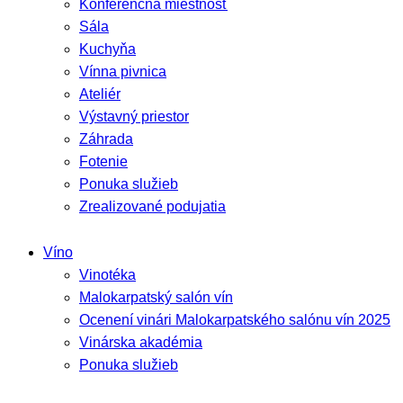
Konferenčná miestnosť
Sála
Kuchyňa
Vínna pivnica
Ateliér
Výstavný priestor
Záhrada
Fotenie
Ponuka služieb
Zrealizované podujatia
Víno
Vinotéka
Malokarpatský salón vín
Ocenení vinári Malokarpatského salónu vín 2025
Vinárska akadémia
Ponuka služieb