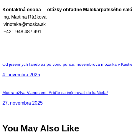
Kontaktná osoba – otázky ohľadne Malokarpatského saló
Ing. Martina Rážková
vinoteka@moska.sk
+421 948 487 491
Od jesenných farieb až po vôňu punču: novembrová mozaika v Kaštie
Previous
Navigácia
post:
4. novembra 2025
v
Modra ožíva Vianocami: Príďte sa inšpirovať do kaštieľa!
Next
článku
post:
27. novembra 2025
You May Also Like