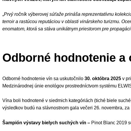
„
Prvý ročník výberovej súťaže prináša reprezentatívnu kolekciu
terroir a rastúcou reputáciou v oblasti vinárskeho turizmu. Oc
enomatom, ktorá sa stáva unikátnym priestorom pre propagáciu
Odborné hodnotenie a 
Odborné hodnotenie vín sa uskutočnilo
30. októbra 2025
v pr
Medzinárodnej únie enológov prostredníctvom systému ELWI
Vína boli hodnotené v siedmich kategóriách (tiché biele suché,
výsledkov budú na slávnostnom gala večeri 26. novembra, za ú
Šampión výstavy bielych suchých vín –
Pinot Blanc 2019 s