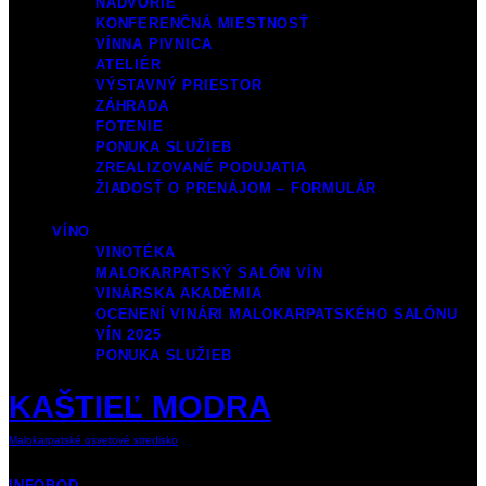
NÁDVORIE
KONFERENČNÁ MIESTNOSŤ
VÍNNA PIVNICA
ATELIÉR
VÝSTAVNÝ PRIESTOR
ZÁHRADA
FOTENIE
PONUKA SLUŽIEB
ZREALIZOVANÉ PODUJATIA
ŽIADOSŤ O PRENÁJOM – FORMULÁR
VÍNO
VINOTÉKA
MALOKARPATSKÝ SALÓN VÍN
VINÁRSKA AKADÉMIA
OCENENÍ VINÁRI MALOKARPATSKÉHO SALÓNU
VÍN 2025
PONUKA SLUŽIEB
KAŠTIEĽ MODRA
Malokarpatské osvetové stredisko
INFOBOD