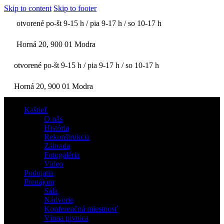
Skip to content
Skip to footer
otvorené po-št 9-15 h / pia 9-17 h / so 10-17 h
Horná 20, 900 01 Modra
otvorené po-št 9-15 h / pia 9-17 h / so 10-17 h
Horná 20, 900 01 Modra
Kaštieľ
O nás
História
Rekonštrukcia
Záhrada
Fotogaléria
Video
Podujatia
Prenájom
Sála
Nádvorie
Konferenčná miestnosť
Vínna pivnica