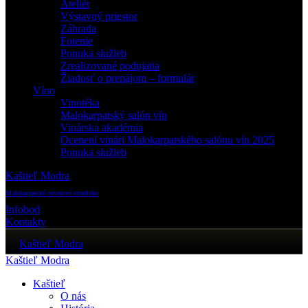
Ateliér
Výstavný priestor
Záhrada
Fotenie
Ponuka služieb
Zrealizované podujatia
Žiadosť o prenájom – formulár
Víno
Vinotéka
Malokarpatský salón vín
Vinárska akadémia
Ocenení vinári Malokarpatského salónu vín 2025
Ponuka služieb
Kaštieľ Modra
Malokarpatské osvetové stredisko
Infobod
Kontakty
Kaštieľ Modra
Kaštieľ Modra
Kaštieľ
O nás