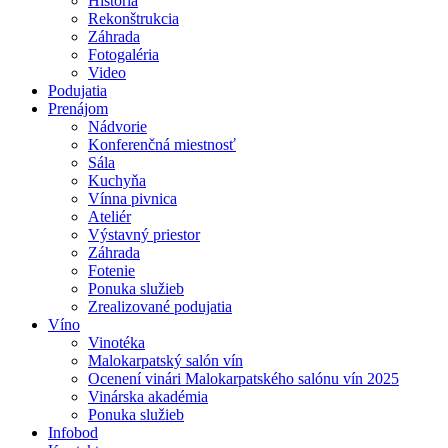
História
Rekonštrukcia
Záhrada
Fotogaléria
Video
Podujatia
Prenájom
Nádvorie
Konferenčná miestnosť
Sála
Kuchyňa
Vínna pivnica
Ateliér
Výstavný priestor
Záhrada
Fotenie
Ponuka služieb
Zrealizované podujatia
Víno
Vinotéka
Malokarpatský salón vín
Ocenení vinári Malokarpatského salónu vín 2025
Vinárska akadémia
Ponuka služieb
Infobod