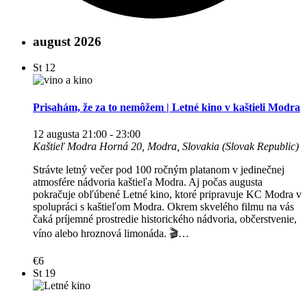
august 2026
St
12
Prisahám, že za to nemôžem | Letné kino v kaštieli Modra
12 augusta 21:00
-
23:00
Kaštieľ Modra
Horná 20, Modra, Slovakia (Slovak Republic)
Strávte letný večer pod 100 ročným platanom v jedinečnej
atmosfére nádvoria kaštieľa Modra. Aj počas augusta
pokračuje obľúbené Letné kino, ktoré pripravuje KC Modra v
spolupráci s kaštieľom Modra. Okrem skvelého filmu na vás
čaká príjemné prostredie historického nádvoria, občerstvenie,
víno alebo hroznová limonáda. 🎬…
€6
St
19