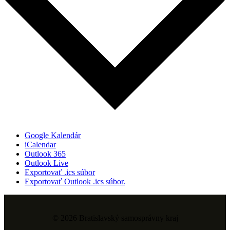
Google Kalendár
iCalendar
Outlook 365
Outlook Live
Exportovať .ics súbor
Exportovať Outlook .ics súbor.
© 2026 Bratislavský samosprávny kraj