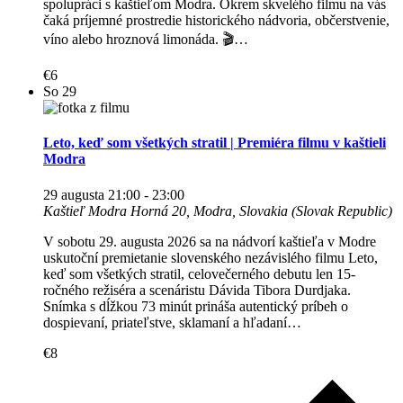
spolupráci s kaštieľom Modra. Okrem skvelého filmu na vás
čaká príjemné prostredie historického nádvoria, občerstvenie,
víno alebo hroznová limonáda. 🎬…
€6
So
29
Leto, keď som všetkých stratil | Premiéra filmu v kaštieli
Modra
29 augusta 21:00
-
23:00
Kaštieľ Modra
Horná 20, Modra, Slovakia (Slovak Republic)
V sobotu 29. augusta 2026 sa na nádvorí kaštieľa v Modre
uskutoční premietanie slovenského nezávislého filmu Leto,
keď som všetkých stratil, celovečerného debutu len 15-
ročného režiséra a scenáristu Dávida Tibora Durdjaka.
Snímka s dĺžkou 73 minút prináša autentický príbeh o
dospievaní, priateľstve, sklamaní a hľadaní…
€8