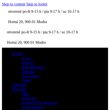
Skip to content
Skip to footer
otvorené po-št 9-15 h / pia 9-17 h / so 10-17 h
Horná 20, 900 01 Modra
otvorené po-št 9-15 h / pia 9-17 h / so 10-17 h
Horná 20, 900 01 Modra
Kaštieľ
O nás
História
Rekonštrukcia
Záhrada
Fotogaléria
Video
Podujatia
Prenájom
Sála
Nádvorie
Konferenčná miestnosť
Vínna pivnica