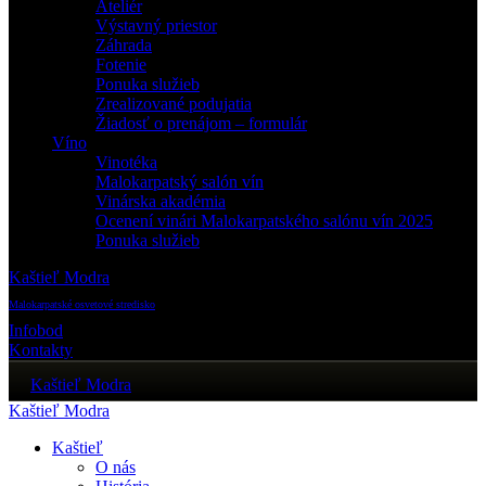
Ateliér
Výstavný priestor
Záhrada
Fotenie
Ponuka služieb
Zrealizované podujatia
Žiadosť o prenájom – formulár
Víno
Vinotéka
Malokarpatský salón vín
Vinárska akadémia
Ocenení vinári Malokarpatského salónu vín 2025
Ponuka služieb
Kaštieľ Modra
Malokarpatské osvetové stredisko
Infobod
Kontakty
Kaštieľ Modra
Kaštieľ Modra
Kaštieľ
O nás