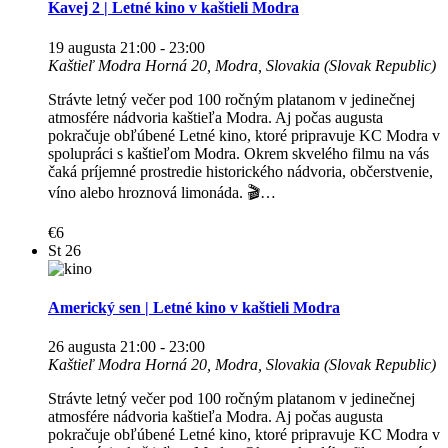
Kavej 2 | Letné kino v kaštieli Modra
19 augusta 21:00
-
23:00
Kaštieľ Modra
Horná 20, Modra, Slovakia (Slovak Republic)
Strávte letný večer pod 100 ročným platanom v jedinečnej
atmosfére nádvoria kaštieľa Modra. Aj počas augusta
pokračuje obľúbené Letné kino, ktoré pripravuje KC Modra v
spolupráci s kaštieľom Modra. Okrem skvelého filmu na vás
čaká príjemné prostredie historického nádvoria, občerstvenie,
víno alebo hroznová limonáda. 🎬…
€6
St
26
Americký sen | Letné kino v kaštieli Modra
26 augusta 21:00
-
23:00
Kaštieľ Modra
Horná 20, Modra, Slovakia (Slovak Republic)
Strávte letný večer pod 100 ročným platanom v jedinečnej
atmosfére nádvoria kaštieľa Modra. Aj počas augusta
pokračuje obľúbené Letné kino, ktoré pripravuje KC Modra v