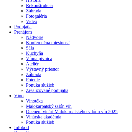
História
Rekonštrukcia
Záhrada
Fotogaléria
Video
Podujatia
Prenájom
Nádvorie
Konferenčná miestnosť
Sála
Kuchyňa
Vínna pivnica
Ateliér
Výstavný priestor
Záhrada
Fotenie
Ponuka služieb
Zrealizované podujatia
Víno
Vinotéka
Malokarpatský salón vín
Ocenení vinári Malokarpatského salónu vín 2025
Vinárska akadémia
Ponuka služieb
Infobod