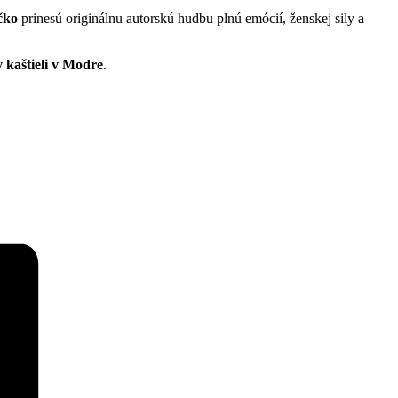
čko
prinesú originálnu autorskú hudbu plnú emócií, ženskej sily a
v kaštieli v Modre
.