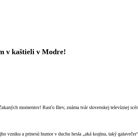
v kaštieli v Modre!
ečakaných momentov! Rasťo Iliev, známa tvár slovenskej televíznej 
vojho vzniku a prinesú humor v duchu hesla „aká krajina, taký galavečer