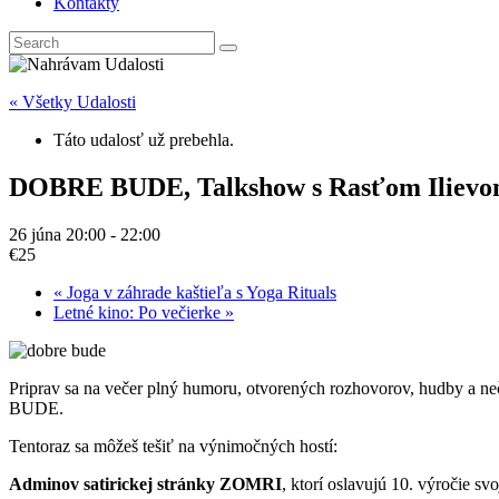
Kontakty
« Všetky Udalosti
Táto udalosť už prebehla.
DOBRE BUDE, Talkshow s Rasťom Ilievom 
26 júna 20:00
-
22:00
€25
«
Joga v záhrade kaštieľa s Yoga Rituals
Letné kino: Po večierke
»
Priprav sa na večer plný humoru, otvorených rozhovorov, hudby a n
BUDE.
Tentoraz sa môžeš tešiť na výnimočných hostí:
Adminov satirickej stránky ZOMRI
, ktorí oslavujú 10. výročie s