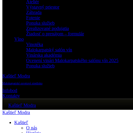
Ateliér
Výstavný priestor
Záhrada
Fotenie
Ponuka služieb
Zrealizované podujatia
Žiadosť o prenájom – formulár
Víno
Vinotéka
Malokarpatský salón vín
Vinárska akadémia
Ocenení vinári Malokarpatského salónu vín 2025
Ponuka služieb
Kaštieľ Modra
Malokarpatské osvetové stredisko
Infobod
Kontakty
Kaštieľ Modra
Kaštieľ Modra
Kaštieľ
O nás