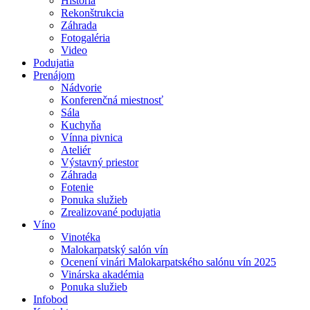
História
Rekonštrukcia
Záhrada
Fotogaléria
Video
Podujatia
Prenájom
Nádvorie
Konferenčná miestnosť
Sála
Kuchyňa
Vínna pivnica
Ateliér
Výstavný priestor
Záhrada
Fotenie
Ponuka služieb
Zrealizované podujatia
Víno
Vinotéka
Malokarpatský salón vín
Ocenení vinári Malokarpatského salónu vín 2025
Vinárska akadémia
Ponuka služieb
Infobod