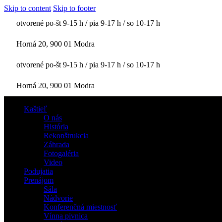
Skip to content
Skip to footer
otvorené po-št 9-15 h / pia 9-17 h / so 10-17 h
Horná 20, 900 01 Modra
otvorené po-št 9-15 h / pia 9-17 h / so 10-17 h
Horná 20, 900 01 Modra
Kaštieľ
O nás
História
Rekonštrukcia
Záhrada
Fotogaléria
Video
Podujatia
Prenájom
Sála
Nádvorie
Konferenčná miestnosť
Vínna pivnica