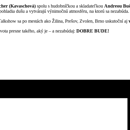
cher (Kavaschová)
spolu s hudobníčkou a skladateľkou
Andreou Bu
pohladia dušu a vytvárajú výnimočnú atmosféru, na ktorú sa nezabúda.
Talkshow sa po mestách ako Žilina, Prešov, Zvolen, Brno uskutoční aj
vota presne takého, aký je – a nezabúdaj:
DOBRE BUDE!