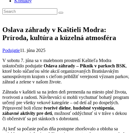
Kontakty
Oslava záhrady v Kaštieli Modra:
Príroda, kultúra a kúzelná atmosféra
Podujatie
11. júna 2025
V sobotu 7. júna sa v malebnom prostredí Kaštieľa Modra
uskutočnilo podujatie
Oslava záhrady – Piknik v parkoch BSK
,
ktoré bolo súčasťou série akcií organizovaných Bratislavským
samosprávnym krajom s cieľom priblížiť verejnosti význam parkov,
záhrad a zelene v našom živote.
Záhrada v kaštieli sa na jeden deň premenila na miesto plné života,
tvorivosti a radosti. Návštevníci si mohli vychutnať bohatý program
určený pre všetky vekové kategórie – od detí až po dospelých.
Pripravené boli rôzne
tvorivé dielne
,
hudobné vystúpenia
,
zábavné aktivity pre deti
, možnosť oddýchnuť si v tráve s dekou
či občerstviť sa pri stánkoch s dobrotami.
Aj keď sa počasie počas dňa postupne zhoršovalo a obloha sa