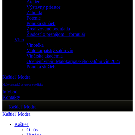
Ateliér
Výstavný priestor
Záhrada
Fotenie
Ponuka služieb
Zrealizované podujatia
Žiadosť o prenájom – formulár
Víno
Vinotéka
Malokarpatský salón vín
Vinárska akadémia
Ocenení vinári Malokarpatského salónu vín 2025
Ponuka služieb
Kaštieľ Modra
Malokarpatské osvetové stredisko
Infobod
Kontakty
Kaštieľ Modra
Kaštieľ Modra
Kaštieľ
O nás