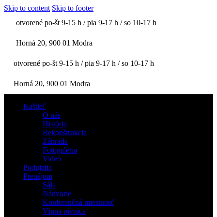
Skip to content
Skip to footer
otvorené po-št 9-15 h / pia 9-17 h / so 10-17 h
Horná 20, 900 01 Modra
otvorené po-št 9-15 h / pia 9-17 h / so 10-17 h
Horná 20, 900 01 Modra
Kaštieľ
O nás
História
Rekonštrukcia
Záhrada
Fotogaléria
Video
Podujatia
Prenájom
Sála
Nádvorie
Konferenčná miestnosť
Vínna pivnica