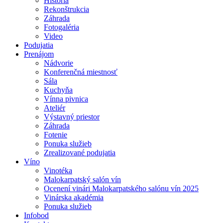
História
Rekonštrukcia
Záhrada
Fotogaléria
Video
Podujatia
Prenájom
Nádvorie
Konferenčná miestnosť
Sála
Kuchyňa
Vínna pivnica
Ateliér
Výstavný priestor
Záhrada
Fotenie
Ponuka služieb
Zrealizované podujatia
Víno
Vinotéka
Malokarpatský salón vín
Ocenení vinári Malokarpatského salónu vín 2025
Vinárska akadémia
Ponuka služieb
Infobod