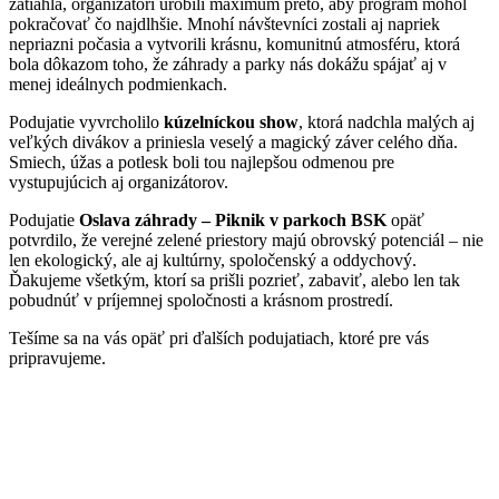
zatiahla, organizátori urobili maximum preto, aby program mohol
pokračovať čo najdlhšie. Mnohí návštevníci zostali aj napriek
nepriazni počasia a vytvorili krásnu, komunitnú atmosféru, ktorá
bola dôkazom toho, že záhrady a parky nás dokážu spájať aj v
menej ideálnych podmienkach.
Podujatie vyvrcholilo
kúzelníckou show
, ktorá nadchla malých aj
veľkých divákov a priniesla veselý a magický záver celého dňa.
Smiech, úžas a potlesk boli tou najlepšou odmenou pre
vystupujúcich aj organizátorov.
Podujatie
Oslava záhrady – Piknik v parkoch BSK
opäť
potvrdilo, že verejné zelené priestory majú obrovský potenciál – nie
len ekologický, ale aj kultúrny, spoločenský a oddychový.
Ďakujeme všetkým, ktorí sa prišli pozrieť, zabaviť, alebo len tak
pobudnúť v príjemnej spoločnosti a krásnom prostredí.
Tešíme sa na vás opäť pri ďalších podujatiach, ktoré pre vás
pripravujeme.