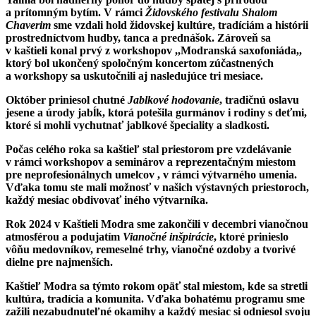
a prítomným bytím. V rámci
Židovského festivalu Shalom
Chaverim
sme vzdali hold židovskej kultúre, tradíciám a histórii
prostredníctvom hudby, tanca a prednášok. Zároveň sa
v kaštieli konal prvý z workshopov ,,Modranská saxofoniáda,,
ktorý bol ukončený spoločným koncertom zúčastnených
a workshopy sa uskutočnili aj nasledujúce tri mesiace.
Október priniesol chutné
Jablkové hodovanie
, tradičnú oslavu
jesene a úrody jabĺk, ktorá potešila gurmánov i rodiny s deťmi,
ktoré si mohli vychutnať jablkové špeciality a sladkosti.
Počas celého roka sa kaštieľ stal priestorom pre vzdelávanie
v rámci workshopov a seminárov a reprezentačným miestom
pre neprofesionálnych umelcov , v rámci výtvarného umenia.
Vďaka tomu ste mali možnosť v našich výstavných priestoroch,
každý mesiac obdivovať iného výtvarníka.
Rok 2024 v Kaštieli Modra sme zakončili v decembri vianočnou
atmosférou a podujatím
Vianočné inšpirácie
, ktoré prinieslo
vôňu medovníkov, remeselné trhy, vianočné ozdoby a tvorivé
dielne pre najmenších.
Kaštieľ Modra sa týmto rokom opäť stal miestom, kde sa stretli
kultúra, tradícia a komunita. Vďaka bohatému programu sme
zažili nezabudnuteľné okamihy a každý mesiac si odniesol svoju