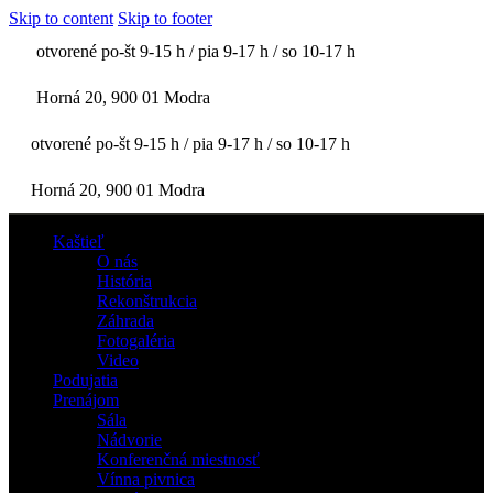
Skip to content
Skip to footer
otvorené po-št 9-15 h / pia 9-17 h / so 10-17 h
Horná 20, 900 01 Modra
otvorené po-št 9-15 h / pia 9-17 h / so 10-17 h
Horná 20, 900 01 Modra
Kaštieľ
O nás
História
Rekonštrukcia
Záhrada
Fotogaléria
Video
Podujatia
Prenájom
Sála
Nádvorie
Konferenčná miestnosť
Vínna pivnica