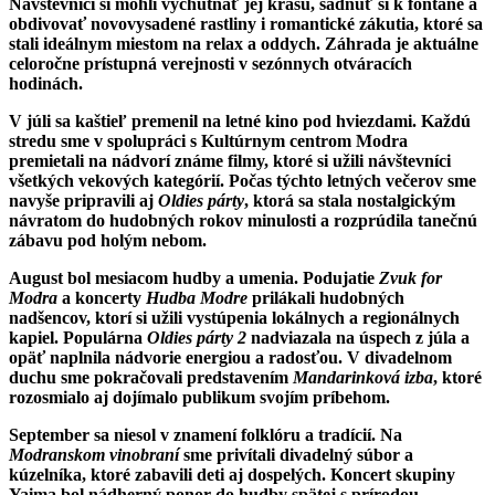
Návštevníci si mohli vychutnať jej krásu, sadnúť si k fontáne a
obdivovať novovysadené rastliny i romantické zákutia, ktoré sa
stali ideálnym miestom na relax a oddych. Záhrada je aktuálne
celoročne prístupná verejnosti v sezónnych otváracích
hodinách.
V júli sa kaštieľ premenil na letné kino pod hviezdami. Každú
stredu sme v spolupráci s Kultúrnym centrom Modra
premietali na nádvorí známe filmy, ktoré si užili návštevníci
všetkých vekových kategórií. Počas týchto letných večerov sme
navyše pripravili aj
Oldies párty
, ktorá sa stala nostalgickým
návratom do hudobných rokov minulosti a rozprúdila tanečnú
zábavu pod holým nebom.
August bol mesiacom hudby a umenia. Podujatie
Zvuk for
Modra
a koncerty
Hudba Modre
prilákali hudobných
nadšencov, ktorí si užili vystúpenia lokálnych a regionálnych
kapiel. Populárna
Oldies párty 2
nadviazala na úspech z júla a
opäť naplnila nádvorie energiou a radosťou. V divadelnom
duchu sme pokračovali predstavením
Mandarinková izba
, ktoré
rozosmialo aj dojímalo publikum svojím príbehom.
September sa niesol v znamení folklóru a tradícií. Na
Modranskom vinobraní
sme privítali divadelný súbor a
kúzelníka, ktoré zabavili deti aj dospelých. Koncert skupiny
Yaima bol nádherný ponor do hudby spätej s prírodou