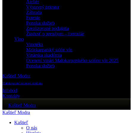
Ateliér
Výstavný priestor
Záhrada
Fotenie
Ponuka služieb
Zrealizované podujatia
Žiadosť o prenájom – formulár
Víno
Vinotéka
Malokarpatský salón vín
Vinárska akadémia
Ocenení vinári Malokarpatského salónu vín 2025
Ponuka služieb
Kaštieľ Modra
Malokarpatské osvetové stredisko
Infobod
Kontakty
Kaštieľ Modra
Kaštieľ Modra
Kaštieľ
O nás