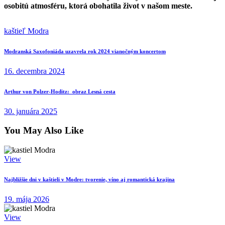
osobitú atmosféru, ktorá obohatila život v našom meste.
kaštieľ Modra
Navigácia
Previous
Modranská Saxofoniáda uzavrela rok 2024 vianočným koncertom
post:
v
16. decembra 2024
článku
Next
Arthur von Polzer-Hoditz: obraz Lesná cesta
post:
30. januára 2025
You May Also Like
View
Najbližšie dni v kaštieli v Modre: tvorenie, víno aj romantická krajina
19. mája 2026
View