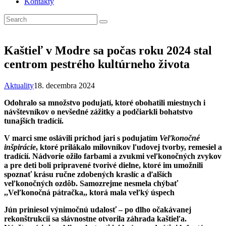
Kontakty
Kaštieľ v Modre sa počas roku 2024 stal
centrom pestrého kultúrneho života
Aktuality
18. decembra 2024
Odohralo sa množstvo podujatí, ktoré obohatili miestnych i
návštevníkov o nevšedné zážitky a podčiarkli bohatstvo
tunajších tradícií.
V marci sme oslávili príchod jari s podujatím
Veľkonočné
inšpirácie
, ktoré prilákalo milovníkov ľudovej tvorby, remesiel a
tradícií. Nádvorie ožilo farbami a zvukmi veľkonočných zvykov
a pre deti boli pripravené tvorivé dielne, ktoré im umožnili
spoznať krásu ručne zdobených kraslíc a ďalších
veľkonočných ozdôb. Samozrejme nesmela chýbať
,,Veľkonočná pátračka,, ktorá mala veľký úspech
Jún priniesol výnimočnú udalosť – po dlho očakávanej
rekonštrukcii sa slávnostne otvorila záhrada kaštieľa.