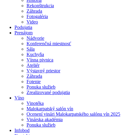
História
Rekonštrukcia
Záhrada
Fotogaléria
Video
Podujatia
Prenájom
Nádvorie
Konferenčná miestnosť
Sála
Kuchyňa
Vínna pivnica
Ateliér
Výstavný priestor
Záhrada
Fotenie
Ponuka služieb
Zrealizované podujatia
Víno
Vinotéka
Malokarpatský salón vín
Ocenení vinári Malokarpatského salónu vín 2025
Vinárska akadémia
Ponuka služieb
Infobod