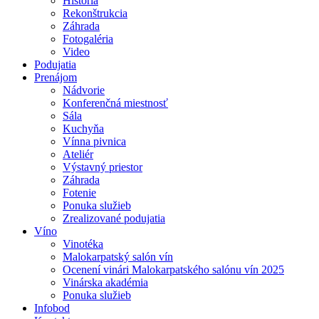
História
Rekonštrukcia
Záhrada
Fotogaléria
Video
Podujatia
Prenájom
Nádvorie
Konferenčná miestnosť
Sála
Kuchyňa
Vínna pivnica
Ateliér
Výstavný priestor
Záhrada
Fotenie
Ponuka služieb
Zrealizované podujatia
Víno
Vinotéka
Malokarpatský salón vín
Ocenení vinári Malokarpatského salónu vín 2025
Vinárska akadémia
Ponuka služieb
Infobod