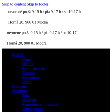
Skip to content
Skip to footer
otvorené po-št 9-15 h / pia 9-17 h / so 10-17 h
Horná 20, 900 01 Modra
otvorené po-št 9-15 h / pia 9-17 h / so 10-17 h
Horná 20, 900 01 Modra
Kaštieľ
O nás
História
Rekonštrukcia
Záhrada
Fotogaléria
Video
Podujatia
Prenájom
Sála
Nádvorie
Konferenčná miestnosť
Vínna pivnica