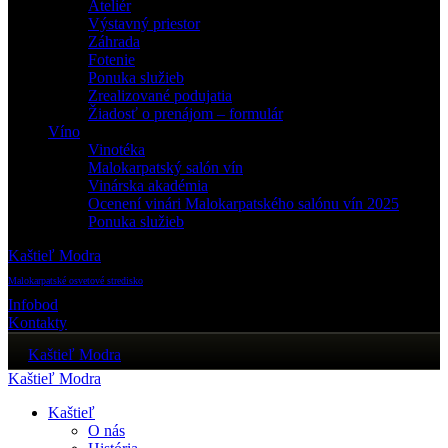
Ateliér
Výstavný priestor
Záhrada
Fotenie
Ponuka služieb
Zrealizované podujatia
Žiadosť o prenájom – formulár
Víno
Vinotéka
Malokarpatský salón vín
Vinárska akadémia
Ocenení vinári Malokarpatského salónu vín 2025
Ponuka služieb
Kaštieľ Modra
Malokarpatské osvetové stredisko
Infobod
Kontakty
Kaštieľ Modra
Kaštieľ Modra
Kaštieľ
O nás