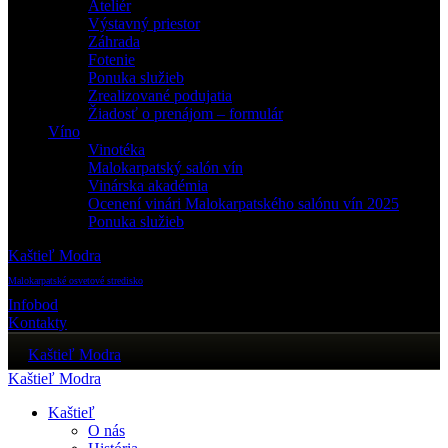
Ateliér
Výstavný priestor
Záhrada
Fotenie
Ponuka služieb
Zrealizované podujatia
Žiadosť o prenájom – formulár
Víno
Vinotéka
Malokarpatský salón vín
Vinárska akadémia
Ocenení vinári Malokarpatského salónu vín 2025
Ponuka služieb
Kaštieľ Modra
Malokarpatské osvetové stredisko
Infobod
Kontakty
Kaštieľ Modra
Kaštieľ Modra
Kaštieľ
O nás