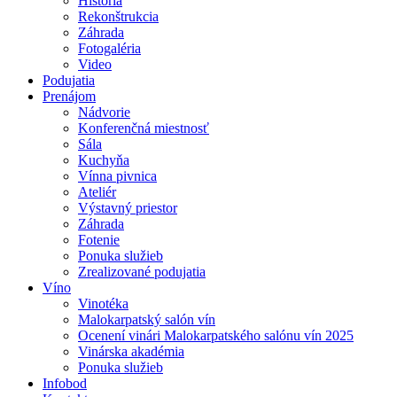
História
Rekonštrukcia
Záhrada
Fotogaléria
Video
Podujatia
Prenájom
Nádvorie
Konferenčná miestnosť
Sála
Kuchyňa
Vínna pivnica
Ateliér
Výstavný priestor
Záhrada
Fotenie
Ponuka služieb
Zrealizované podujatia
Víno
Vinotéka
Malokarpatský salón vín
Ocenení vinári Malokarpatského salónu vín 2025
Vinárska akadémia
Ponuka služieb
Infobod