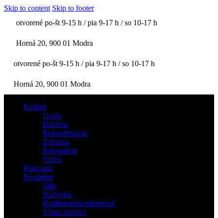
Skip to content
Skip to footer
otvorené po-št 9-15 h / pia 9-17 h / so 10-17 h
Horná 20, 900 01 Modra
otvorené po-št 9-15 h / pia 9-17 h / so 10-17 h
Horná 20, 900 01 Modra
Kaštieľ
O nás
História
Rekonštrukcia
Záhrada
Fotogaléria
Video
Podujatia
Prenájom
Sála
Nádvorie
Konferenčná miestnosť
Vínna pivnica