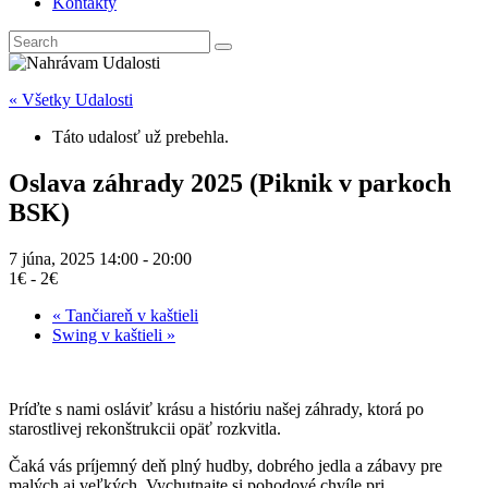
Kontakty
« Všetky Udalosti
Táto udalosť už prebehla.
Oslava záhrady 2025 (Piknik v parkoch
BSK)
7 júna, 2025 14:00
-
20:00
1€ - 2€
«
Tančiareň v kaštieli
Swing v kaštieli
»
Príďte s nami osláviť krásu a históriu našej záhrady, ktorá po
starostlivej rekonštrukcii opäť rozkvitla.
Čaká vás príjemný deň plný hudby, dobrého jedla a zábavy pre
malých aj veľkých. Vychutnajte si pohodové chvíle pri